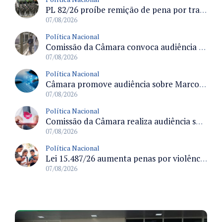
PL 82/26 proíbe remição de pena por trabalho em funções militares para condenados por crimes contra o Estado Democrático de Direito
07/08/2026
Política Nacional
Comissão da Câmara convoca audiência para discutir misoginia nas escolas e universidades após divulgação de listas misóginas
07/08/2026
Política Nacional
Câmara promove audiência sobre Marco de Fomento à Economia Digital e impactos da inteligência artificial
07/08/2026
Política Nacional
Comissão da Câmara realiza audiência sobre apostas online para medir o tamanho do mercado ilegal
07/08/2026
Política Nacional
Lei 15.487/26 aumenta penas por violência sexual digital contra crianças e adolescentes e autoriza ronda virtual para investigação
07/08/2026