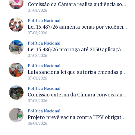
Comissão da Câmara realiza audiência sobre apostas online para medir o tamanho do mercado ilegal
07/08/2026
Política Nacional
Lei 15.487/26 aumenta penas por violência sexual digital contra crianças e adolescentes e autoriza ronda virtual para investigação
07/08/2026
Política Nacional
Lei 15.486/26 prorroga até 2030 aplicação do FGTS em crédito para hospitais filantrópicos e santas casas
07/08/2026
Política Nacional
Lula sanciona lei que autoriza emendas parlamentares para atendimento pré-hospitalar pelos bombeiros
07/08/2026
Política Nacional
Comissão externa da Câmara convoca audiência pública sobre chuvas na Zona da Mata de Minas Gerais e impactos em Juiz de Fora
07/08/2026
Política Nacional
Projeto prevê vacina contra HPV obrigatória e testes moleculares para rastreamento do câncer do colo do útero
06/08/2026