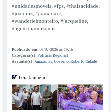
#unidadesmoveis, #fps, #thaisacidade,
#joaoluiz, #joanadarc,
#wanderleimonteiro, #jacqueline,
#agenciaamazonas
Publicado em:
03/07/2026 às 19:16
Categoria(s):
Políticia Regional
Assunto(s):
Amazonas
,
Governo
,
Roberto Cidade
Leia também: