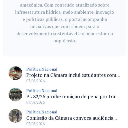
amazônica. Com conteúdo atualizado sobre
infraestrutura hídrica, meio ambiente, inovação
e políticas públicas, o portal acompanha
iniciativas que contribuem para o
desenvolvimento sustentável e o bem-estar da
população.
Política Nacional
Projeto na Câmara inclui estudantes com deficiência no regime escolar especial da LDB e estabelece critérios para frequência
07/08/2026
Política Nacional
PL 82/26 proíbe remição de pena por trabalho em funções militares para condenados por crimes contra o Estado Democrático de Direito
07/08/2026
Política Nacional
Comissão da Câmara convoca audiência para discutir misoginia nas escolas e universidades após divulgação de listas misóginas
07/08/2026