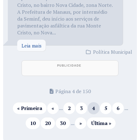
Cristo, no bairro Nova Cidade, zona Norte.
A Prefeitura de Manaus, por intermédio
da Seminf, deu início aos serviços de
pavimentação asfáltica da rua Monte
Cristo, no Nova...
Leia mais
Política Municipal
Página 4 de 150
« Primeira
«
...
2
3
4
5
6
...
10
20
30
...
»
Última »