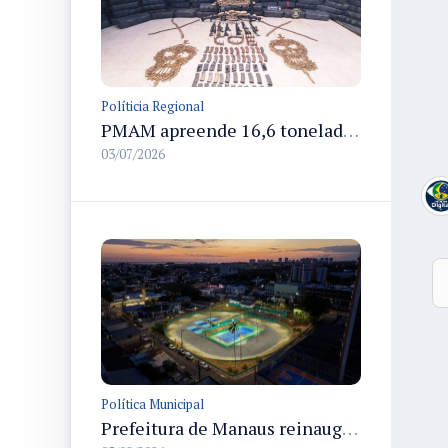
Políticia Regional
PMAM apreende 16,6 toneladas de entorpecentes e registra aumento nas prisões em flagrante e nas capturas de foragidos no primeiro semestre de 2026
03/07/2026
Política Municipal
Prefeitura de Manaus reinaugura o Velódromo Professora Alzira Campos e entrega espaço esportivo totalmente revitalizado