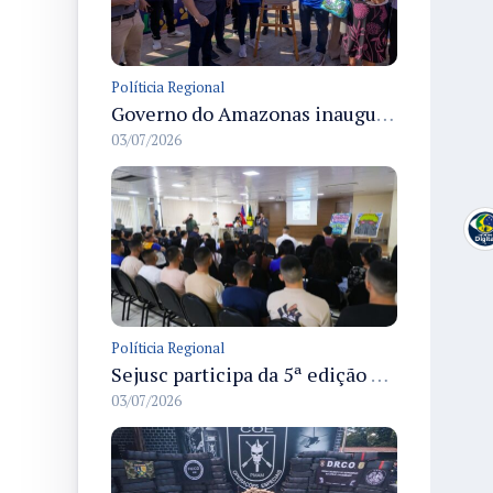
Políticia Regional
Governo do Amazonas inaugura primeiro Castramóvel Fluvial para atendimento veterinário às comunidades ribeirinhas e castração gratuita
03/07/2026
Políticia Regional
Sejusc participa da 5ª edição do Caminhos Literários com foco na cultura hip-hop nas unidades socioeducativas
03/07/2026