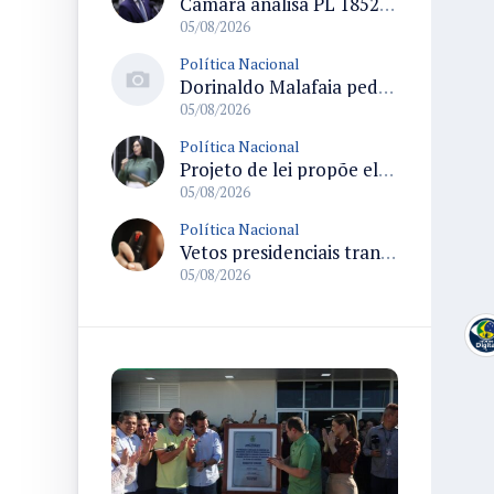
Câmara analisa PL 1852/26 que institui Política Nacional de Gestão de Desempenho e Eficiência para servidores públicos
05/08/2026
Política Nacional
Dorinaldo Malafaia pede vacinação ativa ao Ministério da Saúde para reverter queda na cobertura vacinal no Brasil
05/08/2026
Política Nacional
Projeto de lei propõe elevar para R$ 250 mil limite de isenção do IPI para pessoas com deficiência e autismo
05/08/2026
Política Nacional
Vetos presidenciais trancam a pauta do Congresso com 87 itens pendentes e incluem trechos do Orçamento de 2026
05/08/2026