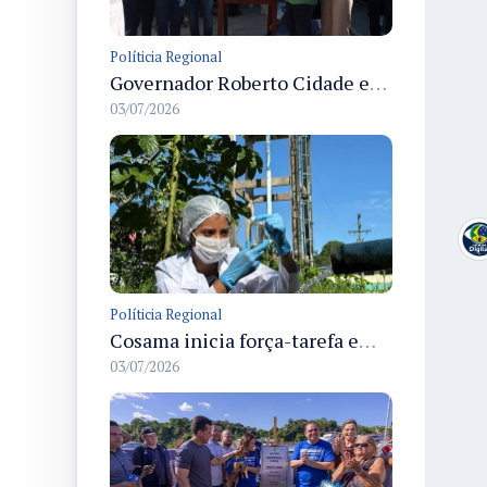
Políticia Regional
Governador Roberto Cidade entrega readequação do ambulatório da FCecon e amplia capacidade de atendimento oncológico em Manaus
03/07/2026
Políticia Regional
Cosama inicia força-tarefa em Anamã para fortalecer abastecimento de água e segurança hídrica da população
03/07/2026