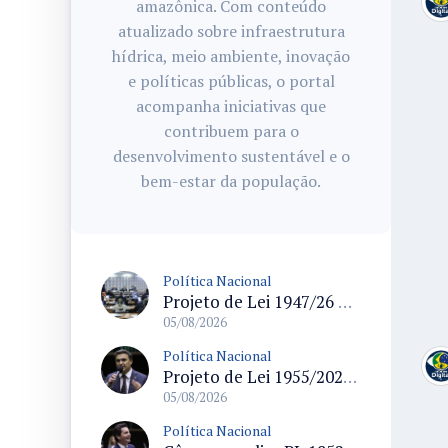
amazônica. Com conteúdo
atualizado sobre infraestrutura
hídrica, meio ambiente, inovação
e políticas públicas, o portal
acompanha iniciativas que
contribuem para o
desenvolvimento sustentável e o
bem-estar da população.
Política Nacional
Projeto de Lei 1947/26 propõe fim de margens para cartão de crédito e consignado do INSS
05/08/2026
Política Nacional
Projeto de Lei 1955/2026 propõe criação de geração livre de fumo ao restringir venda de vapes a nascidos desde 1º de janeiro de 2009
05/08/2026
Política Nacional