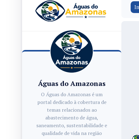
In
Águas do Amazonas
O Águas do Amazonas é um
portal dedicado à cobertura de
temas relacionados ao
abastecimento de água,
saneamento, sustentabilidade e
qualidade de vida na região