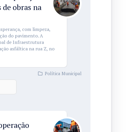
s de obras na
Esperança, com limpeza,
ação do pavimento. A
pal de Infraestrutura
ação asfáltica na rua Z, no
Política Municipal
 operação