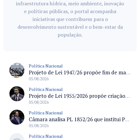
infraestrutura hídrica, meio ambiente, inovação
e políticas públicas, o portal acompanha
iniciativas que contribuem para o
desenvolvimento sustentável e o bem-estar da
população.
Política Nacional
Projeto de Lei 1947/26 propõe fim de margens para cartão de crédito e consignado do INSS
05/08/2026
Política Nacional
Projeto de Lei 1955/2026 propõe criação de geração livre de fumo ao restringir venda de vapes a nascidos desde 1º de janeiro de 2009
05/08/2026
Política Nacional
Câmara analisa PL 1852/26 que institui Política Nacional de Gestão de Desempenho e Eficiência para servidores públicos
05/08/2026
Política Nacional