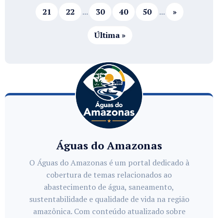
21
22
...
30
40
50
...
»
Última »
Águas do Amazonas
O Águas do Amazonas é um portal dedicado à
cobertura de temas relacionados ao
abastecimento de água, saneamento,
sustentabilidade e qualidade de vida na região
amazônica. Com conteúdo atualizado sobre