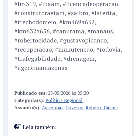
#br-319, #ipaam, #licencadeoperacao,
#construtoraetam, #saibro, #laterita,
#trechodomeio, #km469a632,
#km632a656, #canutama, #manaus,
#robertocidade, #gustavopicanco,
#recuperacao, #manutencao, #rodovia,
#trafegabilidade, #drenagem,
#agenciaamazonas
Publicado em:
28/05/2026 às 05:20
Categoria(s):
Políticia Regional
Assunto(s):
Amazonas
,
Governo
,
Roberto Cidade
Leia também: