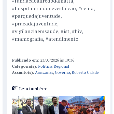
#fundacaoalfredodamatta,
#hospitaleraldonevesfalcao, #cema,
#parquedajuventude,
#pracadajuventude,
#vigilanciaemsaude, #ist, #hiv,
#mamografia, #atendimento
Publicado em:
23/05/2026 às 19:36
Categoria(s):
Políticia Regional
Assunto(s):
Amazonas
,
Governo
,
Roberto Cidade
Leia também: