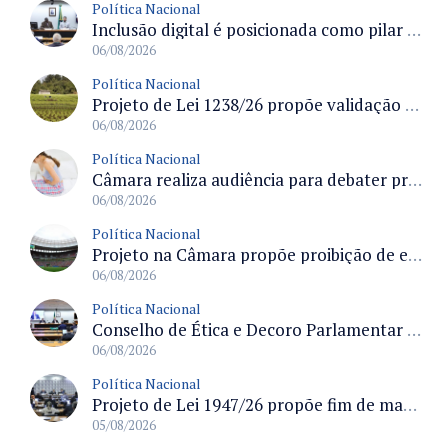
Política Nacional
Inclusão digital é posicionada como pilar essencial da reurbanização de favelas e periferias
06/08/2026
Política Nacional
Projeto de Lei 1238/26 propõe validação automática do Cadastro Ambiental Rural para imóveis de até quatro módulos fiscais
06/08/2026
Política Nacional
Câmara realiza audiência para debater prevenção, diagnóstico e tratamento da endometriose na terça-feira às 16 horas
06/08/2026
Política Nacional
Projeto na Câmara propõe proibição de entrada em estádios para condenados por violência e devedores de pensão alimentícia
06/08/2026
Política Nacional
Conselho de Ética e Decoro Parlamentar analisa representações e oitivas agendadas para terça (11)
06/08/2026
Política Nacional
Projeto de Lei 1947/26 propõe fim de margens para cartão de crédito e consignado do INSS
05/08/2026