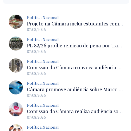
Política Nacional
Projeto na Câmara inclui estudantes com deficiência no regime escolar especial da LDB e estabelece critérios para frequência
07/08/2026
Política Nacional
PL 82/26 proíbe remição de pena por trabalho em funções militares para condenados por crimes contra o Estado Democrático de Direito
07/08/2026
Política Nacional
Comissão da Câmara convoca audiência para discutir misoginia nas escolas e universidades após divulgação de listas misóginas
07/08/2026
Política Nacional
Câmara promove audiência sobre Marco de Fomento à Economia Digital e impactos da inteligência artificial
07/08/2026
Política Nacional
Comissão da Câmara realiza audiência sobre apostas online para medir o tamanho do mercado ilegal
07/08/2026
Política Nacional