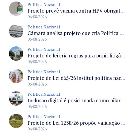
Política Nacional
Projeto prevê vacina contra HPV obrigatória e testes moleculares para rastreamento do câncer do colo do útero
06/08/2026
Política Nacional
Câmara analisa projeto que cria Política Nacional de Qualificação e Valorização da Preceptoria na Residência Médica
06/08/2026
Política Nacional
Projeto de lei cria regras para punir litigância abusiva reversa e integrar sistemas do Judiciário
06/08/2026
Política Nacional
Projeto de Lei 665/26 institui política nacional para prevenção ao transfeminicídio e prevê medidas de proteção e reparação
06/08/2026
Política Nacional
Inclusão digital é posicionada como pilar essencial da reurbanização de favelas e periferias
06/08/2026
Política Nacional
Projeto de Lei 1238/26 propõe validação automática do Cadastro Ambiental Rural para imóveis de até quatro módulos fiscais
06/08/2026