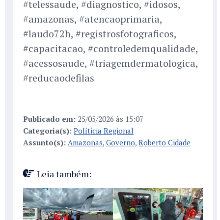
#telessaude, #diagnostico, #idosos,
#amazonas, #atencaoprimaria,
#laudo72h, #registrosfotograficos,
#capacitacao, #controledemqualidade,
#acessosaude, #triagemdermatologica,
#reducaodefilas
Publicado em:
25/05/2026 às 15:07
Categoria(s):
Políticia Regional
Assunto(s):
Amazonas
,
Governo
,
Roberto Cidade
Leia também: