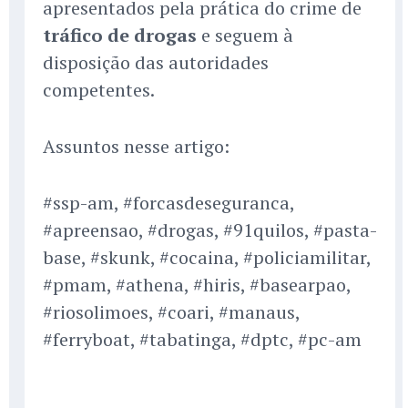
apresentados pela prática do crime de
tráfico de drogas
e seguem à
disposição das autoridades
competentes.
Assuntos nesse artigo:
#ssp-am, #forcasdeseguranca,
#apreensao, #drogas, #91quilos, #pasta-
base, #skunk, #cocaina, #policiamilitar,
#pmam, #athena, #hiris, #basearpao,
#riosolimoes, #coari, #manaus,
#ferryboat, #tabatinga, #dptc, #pc-am