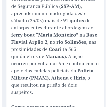
de Segurança Pública (
SSP-AM
),
apreenderam na madrugada deste
sábado (23/05) mais de
91 quilos
de
entorpecentes durante abordagem ao
ferry boat “Maria Monteiro”
na
Base
Fluvial Arpão 2
, no
rio Solimões
, nas
proximidades de
Coari
(a 363
quilômetros de
Manaus
). A ação
ocorreu por volta das 5h e contou com o
apoio das cadelas policiais da
Polícia
Militar (PMAM)
,
Athena
e
Híris
, o
que resultou na prisão de dois
suspeitos.
Como ocorreu a apreensão