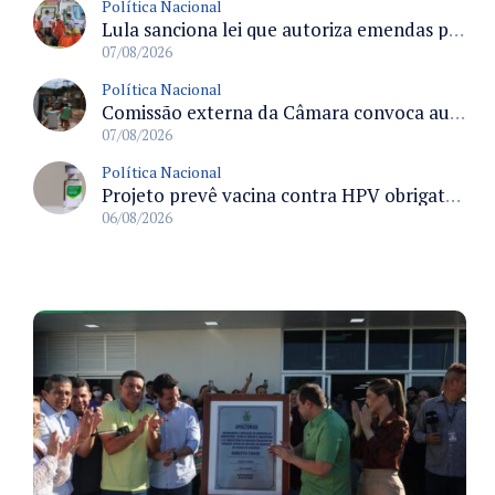
Política Nacional
Lula sanciona lei que autoriza emendas parlamentares para atendimento pré-hospitalar pelos bombeiros
07/08/2026
Política Nacional
Comissão externa da Câmara convoca audiência pública sobre chuvas na Zona da Mata de Minas Gerais e impactos em Juiz de Fora
07/08/2026
Política Nacional
Projeto prevê vacina contra HPV obrigatória e testes moleculares para rastreamento do câncer do colo do útero
06/08/2026