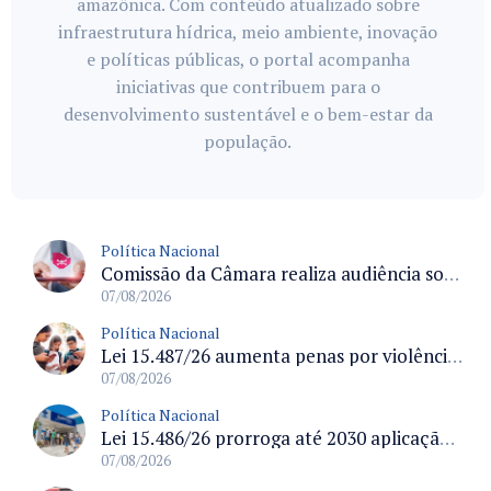
amazônica. Com conteúdo atualizado sobre
infraestrutura hídrica, meio ambiente, inovação
e políticas públicas, o portal acompanha
iniciativas que contribuem para o
desenvolvimento sustentável e o bem-estar da
população.
Política Nacional
Comissão da Câmara realiza audiência sobre apostas online para medir o tamanho do mercado ilegal
07/08/2026
Política Nacional
Lei 15.487/26 aumenta penas por violência sexual digital contra crianças e adolescentes e autoriza ronda virtual para investigação
07/08/2026
Política Nacional
Lei 15.486/26 prorroga até 2030 aplicação do FGTS em crédito para hospitais filantrópicos e santas casas
07/08/2026