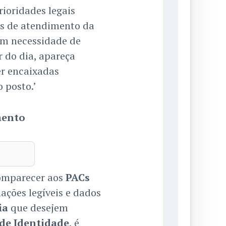
ioridades legais
s de atendimento da
em necessidade de
 do dia, apareça
r encaixadas
 posto.’
mento
comparecer aos
PACs
ções legíveis e dados
ia
que desejem
 de Identidade
, é