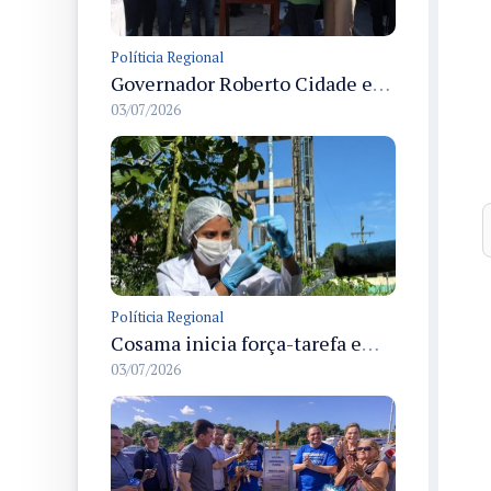
Políticia Regional
Governador Roberto Cidade entrega readequação do ambulatório da FCecon e amplia capacidade de atendimento oncológico em Manaus
03/07/2026
Políticia Regional
Cosama inicia força-tarefa em Anamã para fortalecer abastecimento de água e segurança hídrica da população
03/07/2026