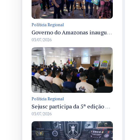
Políticia Regional
Governo do Amazonas inaugura primeiro Castramóvel Fluvial para atendimento veterinário às comunidades ribeirinhas e castração gratuita
03/07/2026
Políticia Regional
Sejusc participa da 5ª edição do Caminhos Literários com foco na cultura hip-hop nas unidades socioeducativas
03/07/2026