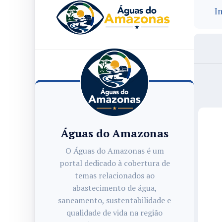
In
Águas do Amazonas
O Águas do Amazonas é um
portal dedicado à cobertura de
temas relacionados ao
abastecimento de água,
saneamento, sustentabilidade e
qualidade de vida na região