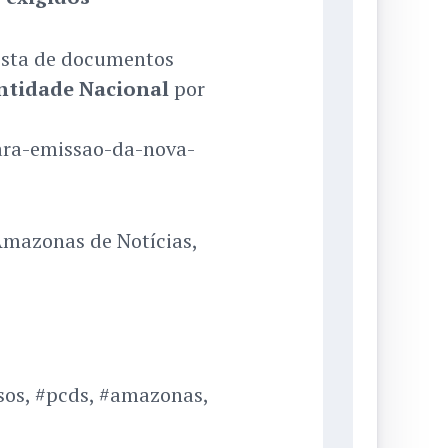
ista de documentos
entidade Nacional
por
ara-emissao-da-nova-
Amazonas de Notícias,
osos, #pcds, #amazonas,