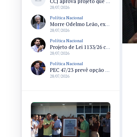
CCJ aprova projeto que reconhece soldadinho-do-araripe como ave-símbolo da Chapada do Araripe
28/07/2026
Política Nacional
Morre Odelmo Leão, ex-deputado federal e duas vezes prefeito de Uberlândia, aos 80 anos
28/07/2026
Política Nacional
Projeto de Lei 1133/26 cria política de atendimento psicológico voluntário com dedução no Imposto de Renda
28/07/2026
Política Nacional
PEC 47/23 prevê opção por remuneração da União para servidores dos ex-territórios do Amapá, Rondônia e Roraima
28/07/2026