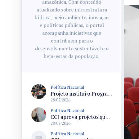
amazônica. Com conteúdo
atualizado sobre infraestrutura
hídrica, meio ambiente, inovação
e políticas públicas, o portal
acompanha iniciativas que
contribuem para o
desenvolvimento sustentável e o
bem-estar da população.
Política Nacional
Projeto institui o Programa Nacional de Apoio ao Aleitamento Humano em Emergências (Prame) na Câmara dos Deputados
28/07/2026
Política Nacional
CCJ aprova projetos que criam datas comemorativas e reconhecem Uberlândia como capital do paradesporto
28/07/2026
Política Nacional