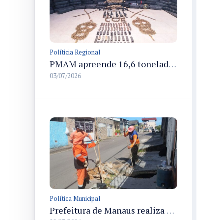
Políticia Regional
PMAM apreende 16,6 toneladas de entorpecentes e registra aumento nas prisões em flagrante e nas capturas de foragidos no primeiro semestre de 2026
03/07/2026
Política Municipal
Prefeitura de Manaus realiza manutenção da drenagem no bairro Alvorada 2 e repara a rede de escoamento das águas pluviais