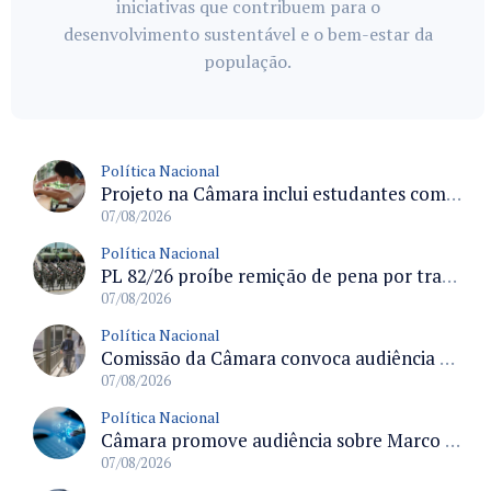
iniciativas que contribuem para o
desenvolvimento sustentável e o bem-estar da
população.
Política Nacional
Projeto na Câmara inclui estudantes com deficiência no regime escolar especial da LDB e estabelece critérios para frequência
07/08/2026
Política Nacional
PL 82/26 proíbe remição de pena por trabalho em funções militares para condenados por crimes contra o Estado Democrático de Direito
07/08/2026
Política Nacional
Comissão da Câmara convoca audiência para discutir misoginia nas escolas e universidades após divulgação de listas misóginas
07/08/2026
Política Nacional
Câmara promove audiência sobre Marco de Fomento à Economia Digital e impactos da inteligência artificial
07/08/2026