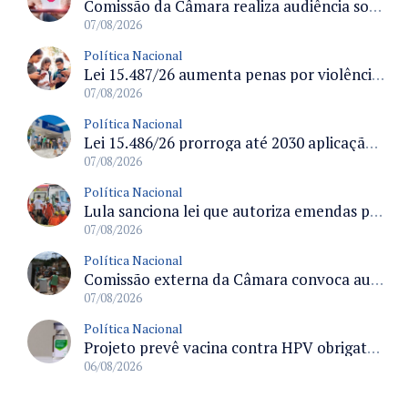
Comissão da Câmara realiza audiência sobre apostas online para medir o tamanho do mercado ilegal
07/08/2026
Política Nacional
Lei 15.487/26 aumenta penas por violência sexual digital contra crianças e adolescentes e autoriza ronda virtual para investigação
07/08/2026
Política Nacional
Lei 15.486/26 prorroga até 2030 aplicação do FGTS em crédito para hospitais filantrópicos e santas casas
07/08/2026
Política Nacional
Lula sanciona lei que autoriza emendas parlamentares para atendimento pré-hospitalar pelos bombeiros
07/08/2026
Política Nacional
Comissão externa da Câmara convoca audiência pública sobre chuvas na Zona da Mata de Minas Gerais e impactos em Juiz de Fora
07/08/2026
Política Nacional
Projeto prevê vacina contra HPV obrigatória e testes moleculares para rastreamento do câncer do colo do útero
06/08/2026