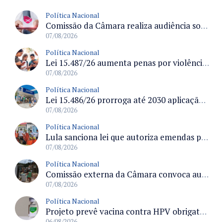
Política Nacional
Comissão da Câmara realiza audiência sobre apostas online para medir o tamanho do mercado ilegal
07/08/2026
Política Nacional
Lei 15.487/26 aumenta penas por violência sexual digital contra crianças e adolescentes e autoriza ronda virtual para investigação
07/08/2026
Política Nacional
Lei 15.486/26 prorroga até 2030 aplicação do FGTS em crédito para hospitais filantrópicos e santas casas
07/08/2026
Política Nacional
Lula sanciona lei que autoriza emendas parlamentares para atendimento pré-hospitalar pelos bombeiros
07/08/2026
Política Nacional
Comissão externa da Câmara convoca audiência pública sobre chuvas na Zona da Mata de Minas Gerais e impactos em Juiz de Fora
07/08/2026
Política Nacional
Projeto prevê vacina contra HPV obrigatória e testes moleculares para rastreamento do câncer do colo do útero
06/08/2026