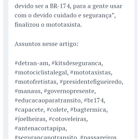
devido ser a BR-174, para a gente usar
com o devido cuidado e segurança”,
finalizou o mototaxista.
Assuntos nesse artigo:
#detran-am, #kitsdeseguranca,
#motociclistalegal, #mototaxistas,
#motofretistas, #presidentefigueiredo,
#manaus, #governopresente,
#educacaoparatransito, #br174,
#capacete, #colete, #bagtermica,
#joelheiras, #cotoveleiras,
#antenacortapipa,
#segurancanotransito, #passageiros,