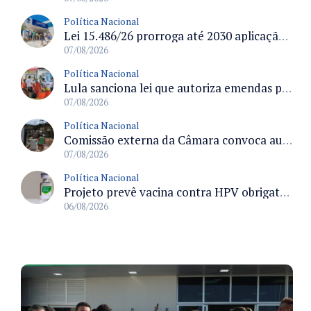
Política Nacional
Lei 15.486/26 prorroga até 2030 aplicação do FGTS em crédito para hospitais filantrópicos e santas casas
07/08/2026
Política Nacional
Lula sanciona lei que autoriza emendas parlamentares para atendimento pré-hospitalar pelos bombeiros
07/08/2026
Política Nacional
Comissão externa da Câmara convoca audiência pública sobre chuvas na Zona da Mata de Minas Gerais e impactos em Juiz de Fora
07/08/2026
Política Nacional
Projeto prevê vacina contra HPV obrigatória e testes moleculares para rastreamento do câncer do colo do útero
06/08/2026