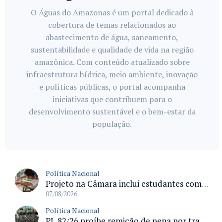
O Águas do Amazonas é um portal dedicado à
cobertura de temas relacionados ao
abastecimento de água, saneamento,
sustentabilidade e qualidade de vida na região
amazônica. Com conteúdo atualizado sobre
infraestrutura hídrica, meio ambiente, inovação
e políticas públicas, o portal acompanha
iniciativas que contribuem para o
desenvolvimento sustentável e o bem-estar da
população.
Política Nacional
Projeto na Câmara inclui estudantes com deficiência no regime escolar especial da LDB e estabelece critérios para frequência
07/08/2026
Política Nacional
PL 82/26 proíbe remição de pena por trabalho em funções militares para condenados por crimes contra o Estado Democrático de Direito