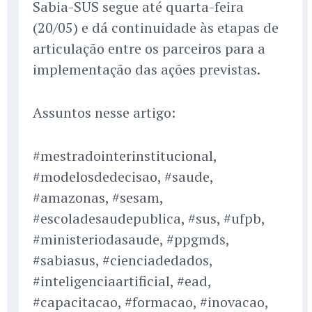
Sabia-SUS segue até quarta-feira
(20/05) e dá continuidade às etapas de
articulação entre os parceiros para a
implementação das ações previstas.
Assuntos nesse artigo:
#mestradointerinstitucional,
#modelosdedecisao, #saude,
#amazonas, #sesam,
#escoladesaudepublica, #sus, #ufpb,
#ministeriodasaude, #ppgmds,
#sabiasus, #cienciadedados,
#inteligenciaartificial, #ead,
#capacitacao, #formacao, #inovacao,