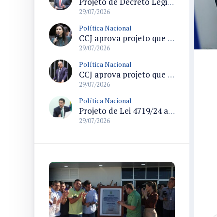
Projeto de Decreto Legislativo propõe suspender demarcações de terras indígenas em Santa Catarina e questiona conformidade legal
29/07/2026
Política Nacional
CCJ aprova projeto que formaliza o uso do termo pedofilia no Código Penal e no ECA
29/07/2026
Política Nacional
CCJ aprova projeto que endurece regras para declaração de insanidade mental de acusados em processo penal
29/07/2026
Política Nacional
Projeto de Lei 4719/24 altera Lei Geral do Turismo e modifica regras de cadastramento de meios de hospedagem
29/07/2026