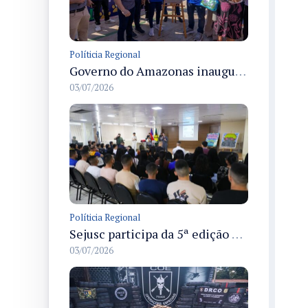
Políticia Regional
Governo do Amazonas inaugura primeiro Castramóvel Fluvial para atendimento veterinário às comunidades ribeirinhas e castração gratuita
03/07/2026
Políticia Regional
Sejusc participa da 5ª edição do Caminhos Literários com foco na cultura hip-hop nas unidades socioeducativas
03/07/2026