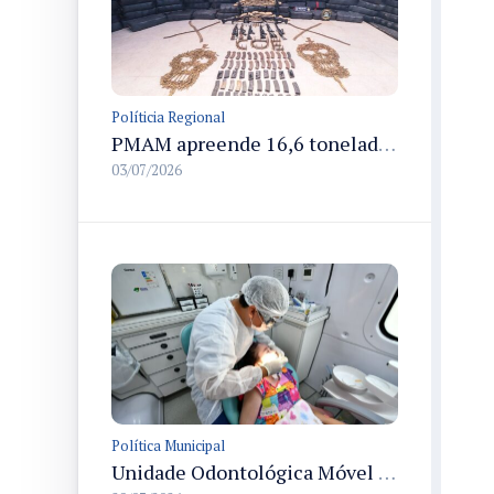
Políticia Regional
PMAM apreende 16,6 toneladas de entorpecentes e registra aumento nas prisões em flagrante e nas capturas de foragidos no primeiro semestre de 2026
03/07/2026
Política Municipal
Unidade Odontológica Móvel da Semsa inicia atendimentos a pessoas com mobilidade reduzida no Morar Melhor 13