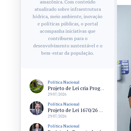
amazônica. Com conteúdo
atualizado sobre infraestrutura
hídrica, meio ambiente, inovação
e políticas públicas, o portal
acompanha iniciativas que
contribuem para o
desenvolvimento sustentável e o
bem-estar da população.
Política Nacional
Projeto de Lei cria Programa Nacional para assentamentos periurbanos e semirrurais com foco na produção familiar
29/07/2026
Política Nacional
Projeto de Lei 1670/26 propõe limite de idade dos táxis em 15 anos e prevê linhas de crédito para renovação da frota
29/07/2026
Política Nacional