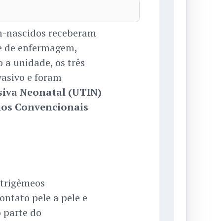
ém-nascidos receberam
e de enfermagem,
o a unidade, os três
vasivo e foram
siva Neonatal (UTIN)
ios Convencionais
 trigêmeos
ontato pele a pele e
 parte do