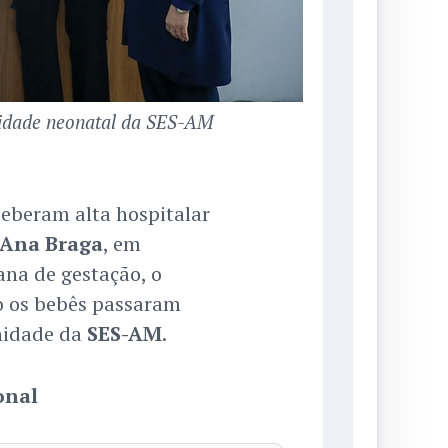
nidade neonatal da SES-AM
eberam alta hospitalar
 Ana Braga
, em
na de gestação, o
ão os bebês passaram
nidade da
SES-AM
.
onal