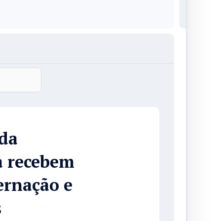
da
a recebem
ternação e
s