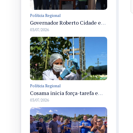
Políticia Regional
Governador Roberto Cidade entrega readequação do ambulatório da FCecon e amplia capacidade de atendimento oncológico em Manaus
03/07/2026
Políticia Regional
Cosama inicia força-tarefa em Anamã para fortalecer abastecimento de água e segurança hídrica da população
03/07/2026