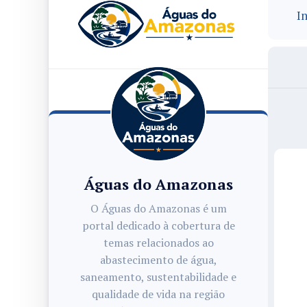
In
Águas do Amazonas
O Águas do Amazonas é um
portal dedicado à cobertura de
temas relacionados ao
abastecimento de água,
saneamento, sustentabilidade e
qualidade de vida na região