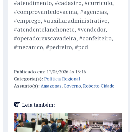
#atendimento, #cadastro, #curriculo,
#comprovantedovacina, #agencias,
#emprego, #auxiliaradministrativo,
#atendentelanchonete, #vendedor,
#operadorexscavadeira, #confeiteiro,
#mecanico, #pedreiro, #pcd
Publicado em:
17/05/2026 às 15:16
Categoria(s):
Políticia Regional
Assunto(s):
Amazonas
,
Governo
,
Roberto Cidade
Leia também: