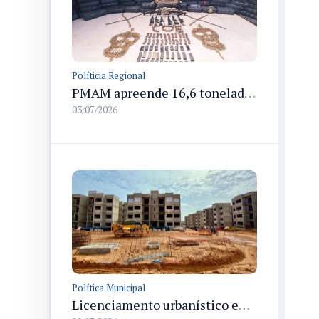
Políticia Regional
PMAM apreende 16,6 toneladas de entorpecentes e registra aumento nas prisões em flagrante e nas capturas de foragidos no primeiro semestre de 2026
03/07/2026
Política Municipal
Licenciamento urbanístico em Manaus registra alta de 73% e 726,5 mil m² no primeiro semestre de 2026