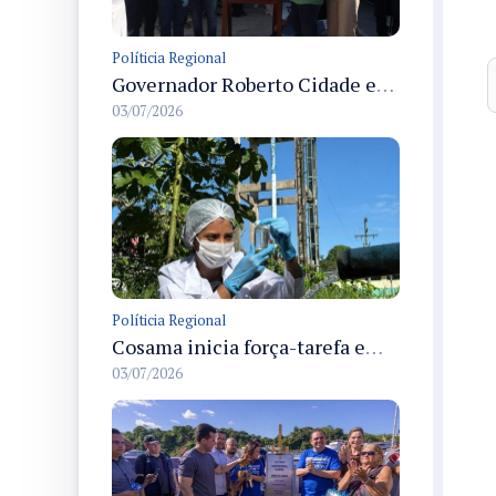
Políticia Regional
Governador Roberto Cidade entrega readequação do ambulatório da FCecon e amplia capacidade de atendimento oncológico em Manaus
03/07/2026
Políticia Regional
Cosama inicia força-tarefa em Anamã para fortalecer abastecimento de água e segurança hídrica da população
03/07/2026