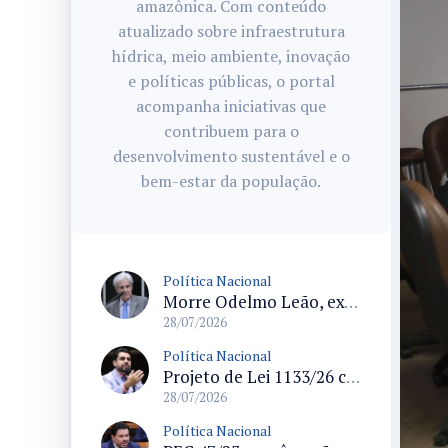
amazônica. Com conteúdo
atualizado sobre infraestrutura
hídrica, meio ambiente, inovação
e políticas públicas, o portal
acompanha iniciativas que
contribuem para o
desenvolvimento sustentável e o
bem-estar da população.
Política Nacional
Morre Odelmo Leão, ex-deputado federal e duas vezes prefeito de Uberlândia, aos 80 anos
28/07/2026
Política Nacional
Projeto de Lei 1133/26 cria política de atendimento psicológico voluntário com dedução no Imposto de Renda
28/07/2026
Política Nacional