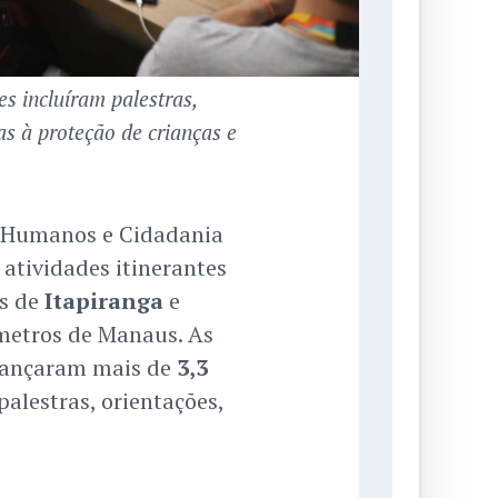
es incluíram palestras,
as à proteção de crianças e
os Humanos e Cidadania
s atividades itinerantes
s de
Itapiranga
e
ômetros de Manaus. As
cançaram mais de
3,3
alestras, orientações,