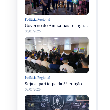
Políticia Regional
Governo do Amazonas inaugura primeiro Castramóvel Fluvial para atendimento veterinário às comunidades ribeirinhas e castração gratuita
03/07/2026
Políticia Regional
Sejusc participa da 5ª edição do Caminhos Literários com foco na cultura hip-hop nas unidades socioeducativas
03/07/2026