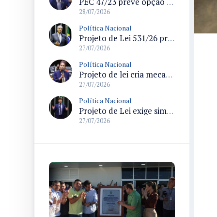
PEC 47/23 prevê opção por remuneração da União para servidores dos ex-territórios do Amapá, Rondônia e Roraima
28/07/2026
Política Nacional
Projeto de Lei 531/26 propõe política nacional para combater solidão social entre idosos
27/07/2026
Política Nacional
Projeto de lei cria mecanismos de proteção a vítimas de crimes raciais e prevê atendimento especializado
27/07/2026
Política Nacional
Projeto de Lei exige simuladores de primeiros socorros que reproduzam anatomia masculina e feminina na administração federal
27/07/2026