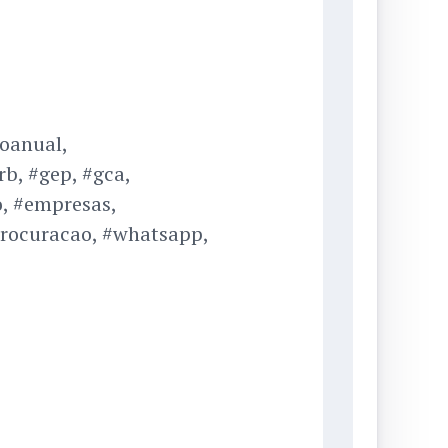
oanual,
b, #gep, #gca,
o, #empresas,
procuracao, #whatsapp,