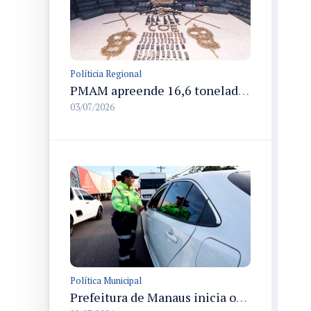
Políticia Regional
PMAM apreende 16,6 toneladas de entorpecentes e registra aumento nas prisões em flagrante e nas capturas de foragidos no primeiro semestre de 2026
03/07/2026
Política Municipal
Prefeitura de Manaus inicia operação Mobilidade Segura para reduzir sinistros com vítimas na cidade