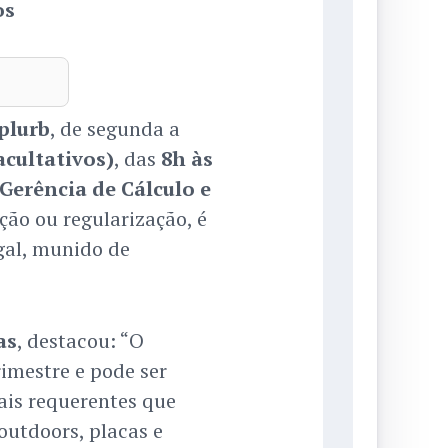
os
plurb
, de segunda a
acultativos)
, das
8h às
Gerência de Cálculo e
ação ou regularização, é
gal, munido de
as
, destacou: “O
imestre e pode ser
ais requerentes que
utdoors, placas e