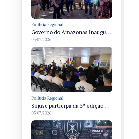
Políticia Regional
Governo do Amazonas inaugura primeiro Castramóvel Fluvial para atendimento veterinário às comunidades ribeirinhas e castração gratuita
03/07/2026
Políticia Regional
Sejusc participa da 5ª edição do Caminhos Literários com foco na cultura hip-hop nas unidades socioeducativas
03/07/2026