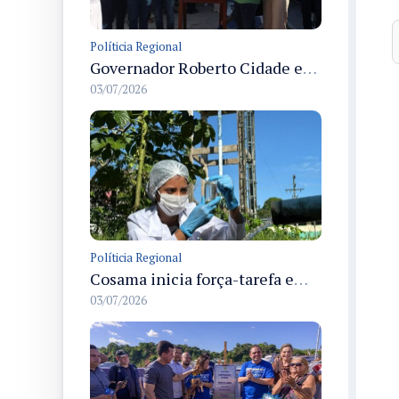
Políticia Regional
Governador Roberto Cidade entrega readequação do ambulatório da FCecon e amplia capacidade de atendimento oncológico em Manaus
03/07/2026
Políticia Regional
Cosama inicia força-tarefa em Anamã para fortalecer abastecimento de água e segurança hídrica da população
03/07/2026