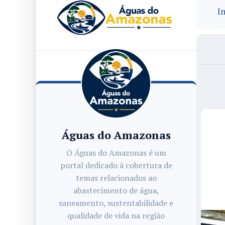
In
Águas do Amazonas
O Águas do Amazonas é um
portal dedicado à cobertura de
temas relacionados ao
abastecimento de água,
saneamento, sustentabilidade e
qualidade de vida na região