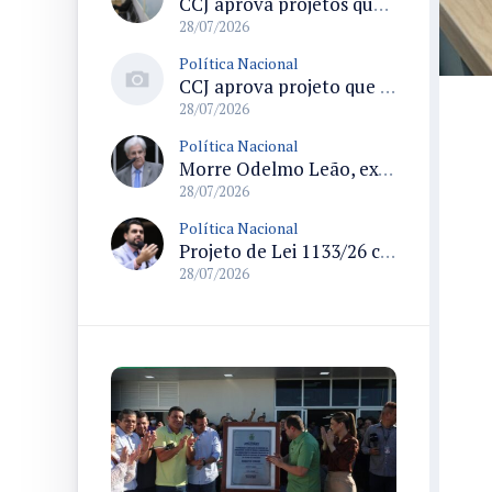
CCJ aprova projetos que criam datas comemorativas e reconhecem Uberlândia como capital do paradesporto
28/07/2026
Política Nacional
CCJ aprova projeto que reconhece soldadinho-do-araripe como ave-símbolo da Chapada do Araripe
28/07/2026
Política Nacional
Morre Odelmo Leão, ex-deputado federal e duas vezes prefeito de Uberlândia, aos 80 anos
28/07/2026
Política Nacional
Projeto de Lei 1133/26 cria política de atendimento psicológico voluntário com dedução no Imposto de Renda
28/07/2026