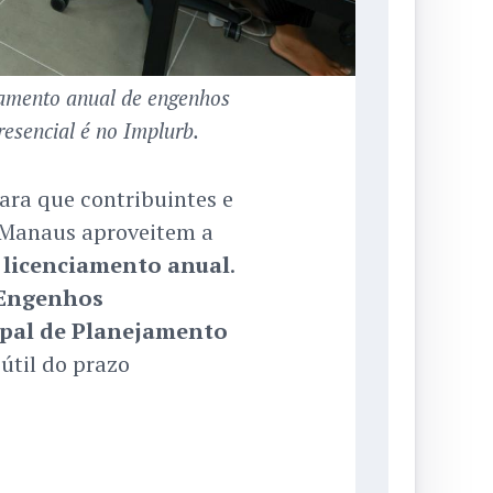
iamento anual de engenhos
resencial é no Implurb.
para que contribuintes e
 Manaus aproveitem a
o
licenciamento anual
.
 Engenhos
ipal de Planejamento
 útil do prazo