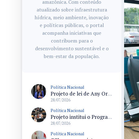
amazônica. Com conteúdo
atualizado sobre infraestrutura
hídrica, meio ambiente, inovação
e políticas públicas, o portal
acompanha iniciativas que
contribuem para o
desenvolvimento sustentável e o
bem-estar da população.
Política Nacional
Projeto de lei de Any Ortiz retira obrigação de ajuste escolar para a Copa do Mundo Feminina 2027
28/07/2026
Política Nacional
Projeto institui o Programa Nacional de Apoio ao Aleitamento Humano em Emergências (Prame) na Câmara dos Deputados
28/07/2026
Política Nacional