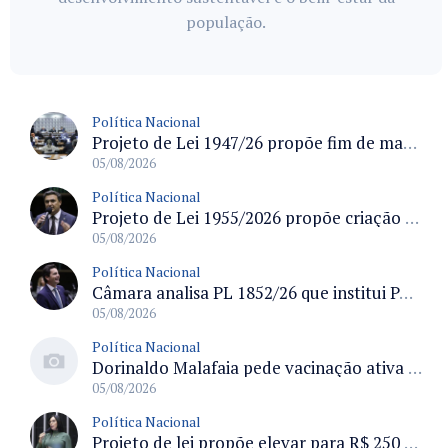
população.
Política Nacional
Projeto de Lei 1947/26 propõe fim de margens para cartão de crédito e consignado do INSS
05/08/2026
Política Nacional
Projeto de Lei 1955/2026 propõe criação de geração livre de fumo ao restringir venda de vapes a nascidos desde 1º de janeiro de 2009
05/08/2026
Política Nacional
Câmara analisa PL 1852/26 que institui Política Nacional de Gestão de Desempenho e Eficiência para servidores públicos
05/08/2026
Política Nacional
Dorinaldo Malafaia pede vacinação ativa ao Ministério da Saúde para reverter queda na cobertura vacinal no Brasil
05/08/2026
Política Nacional
Projeto de lei propõe elevar para R$ 250 mil limite de isenção do IPI para pessoas com deficiência e autismo