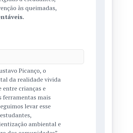
venção às queimadas,
entáveis
.
ustavo Picanço, o
al da realidade vivida
 entre crianças e
 ferramentas mais
eguimos levar esse
 estudantes,
ientização ambiental e
tro das comunidades”,