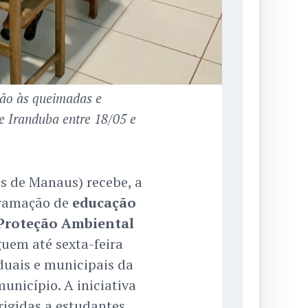
ção às queimadas e
de Iranduba entre 18/05 e
s de Manaus) recebe, a
gramação de
educação
 Proteção Ambiental
guem até sexta-feira
aduais e municipais da
nicípio. A iniciativa
rigidas a estudantes,