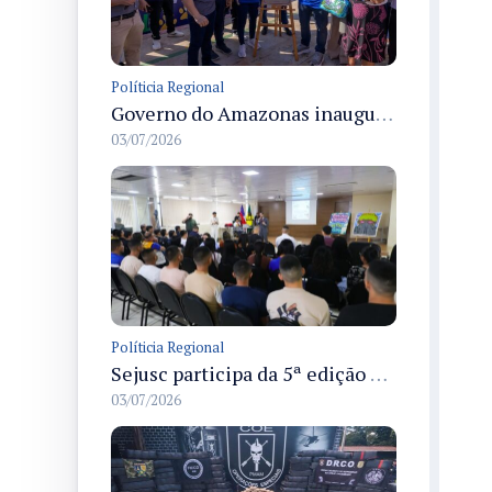
Políticia Regional
Governo do Amazonas inaugura primeiro Castramóvel Fluvial para atendimento veterinário às comunidades ribeirinhas e castração gratuita
03/07/2026
Políticia Regional
Sejusc participa da 5ª edição do Caminhos Literários com foco na cultura hip-hop nas unidades socioeducativas
03/07/2026