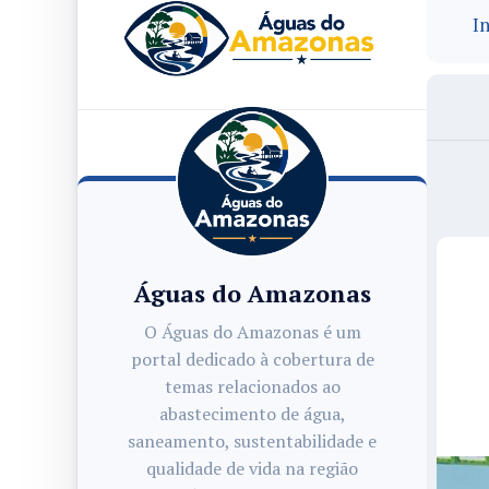
In
Águas do Amazonas
O Águas do Amazonas é um
portal dedicado à cobertura de
temas relacionados ao
abastecimento de água,
saneamento, sustentabilidade e
qualidade de vida na região