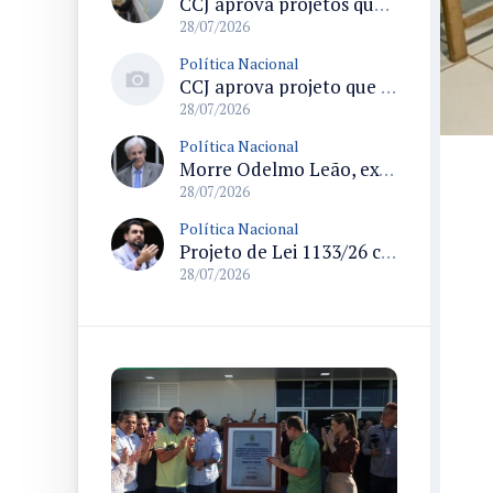
CCJ aprova projetos que criam datas comemorativas e reconhecem Uberlândia como capital do paradesporto
28/07/2026
Política Nacional
CCJ aprova projeto que reconhece soldadinho-do-araripe como ave-símbolo da Chapada do Araripe
28/07/2026
Política Nacional
Morre Odelmo Leão, ex-deputado federal e duas vezes prefeito de Uberlândia, aos 80 anos
28/07/2026
Política Nacional
Projeto de Lei 1133/26 cria política de atendimento psicológico voluntário com dedução no Imposto de Renda
28/07/2026