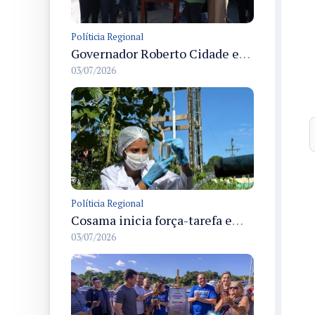
Políticia Regional
Governador Roberto Cidade entrega readequação do ambulatório da FCecon e amplia capacidade de atendimento oncológico em Manaus
03/07/2026
Políticia Regional
Cosama inicia força-tarefa em Anamã para fortalecer abastecimento de água e segurança hídrica da população
03/07/2026