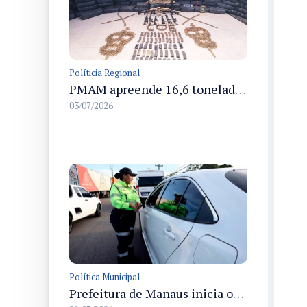
Políticia Regional
PMAM apreende 16,6 toneladas de entorpecentes e registra aumento nas prisões em flagrante e nas capturas de foragidos no primeiro semestre de 2026
03/07/2026
Política Municipal
Prefeitura de Manaus inicia operação Mobilidade Segura para reduzir sinistros com vítimas na cidade