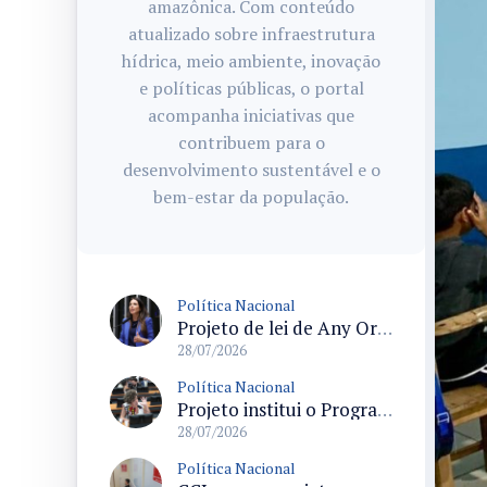
amazônica. Com conteúdo
atualizado sobre infraestrutura
hídrica, meio ambiente, inovação
e políticas públicas, o portal
acompanha iniciativas que
contribuem para o
desenvolvimento sustentável e o
bem-estar da população.
Política Nacional
Projeto de lei de Any Ortiz retira obrigação de ajuste escolar para a Copa do Mundo Feminina 2027
28/07/2026
Política Nacional
Projeto institui o Programa Nacional de Apoio ao Aleitamento Humano em Emergências (Prame) na Câmara dos Deputados
28/07/2026
Política Nacional