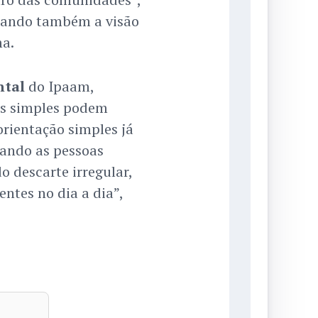
itando também a visão
ma.
ntal
do Ipaam,
es simples podem
orientação simples já
uando as pessoas
o descarte irregular,
ntes no dia a dia”,