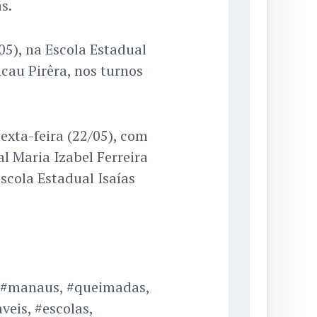
s.
05), na Escola Estadual
au Pirêra, nos turnos
xta-feira (22/05), com
l Maria Izabel Ferreira
Escola Estadual Isaías
 #manaus, #queimadas,
eis, #escolas,