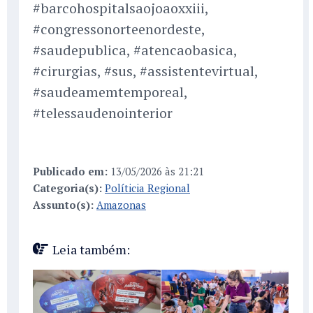
#barcohospitalsaojoaoxxiii,
#congressonorteenordeste,
#saudepublica, #atencaobasica,
#cirurgias, #sus, #assistentevirtual,
#saudeamemtemporeal,
#telessaudenointerior
Publicado em:
13/05/2026 às 21:21
Categoria(s):
Políticia Regional
Assunto(s):
Amazonas
Leia também: