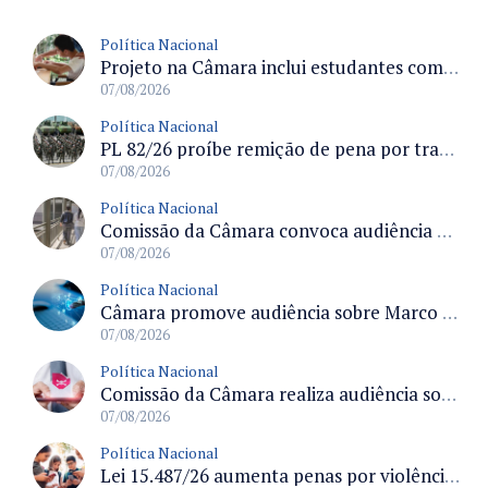
Política Nacional
Projeto na Câmara inclui estudantes com deficiência no regime escolar especial da LDB e estabelece critérios para frequência
07/08/2026
Política Nacional
PL 82/26 proíbe remição de pena por trabalho em funções militares para condenados por crimes contra o Estado Democrático de Direito
07/08/2026
Política Nacional
Comissão da Câmara convoca audiência para discutir misoginia nas escolas e universidades após divulgação de listas misóginas
07/08/2026
Política Nacional
Câmara promove audiência sobre Marco de Fomento à Economia Digital e impactos da inteligência artificial
07/08/2026
Política Nacional
Comissão da Câmara realiza audiência sobre apostas online para medir o tamanho do mercado ilegal
07/08/2026
Política Nacional
Lei 15.487/26 aumenta penas por violência sexual digital contra crianças e adolescentes e autoriza ronda virtual para investigação