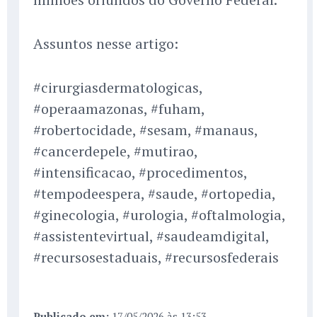
Assuntos nesse artigo:
#cirurgiasdermatologicas,
#operaamazonas, #fuham,
#robertocidade, #sesam, #manaus,
#cancerdepele, #mutirao,
#intensificacao, #procedimentos,
#tempodeespera, #saude, #ortopedia,
#ginecologia, #urologia, #oftalmologia,
#assistentevirtual, #saudeamdigital,
#recursosestaduais, #recursosfederais
Publicado em:
17/05/2026 às 13:53