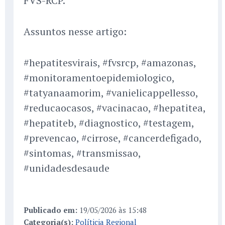
FVS-RCP.
Assuntos nesse artigo:
#hepatitesvirais, #fvsrcp, #amazonas,
#monitoramentoepidemiologico,
#tatyanaamorim, #vanielicappellesso,
#reducaocasos, #vacinacao, #hepatitea,
#hepatiteb, #diagnostico, #testagem,
#prevencao, #cirrose, #cancerdefigado,
#sintomas, #transmissao,
#unidadesdesaude
Publicado em:
19/05/2026 às 15:48
Categoria(s):
Políticia Regional