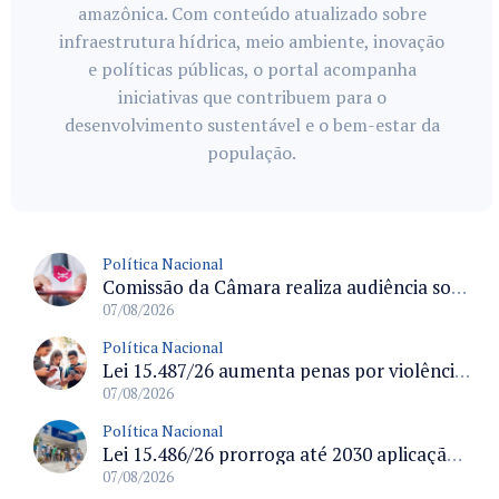
amazônica. Com conteúdo atualizado sobre
infraestrutura hídrica, meio ambiente, inovação
e políticas públicas, o portal acompanha
iniciativas que contribuem para o
desenvolvimento sustentável e o bem-estar da
população.
Política Nacional
Comissão da Câmara realiza audiência sobre apostas online para medir o tamanho do mercado ilegal
07/08/2026
Política Nacional
Lei 15.487/26 aumenta penas por violência sexual digital contra crianças e adolescentes e autoriza ronda virtual para investigação
07/08/2026
Política Nacional
Lei 15.486/26 prorroga até 2030 aplicação do FGTS em crédito para hospitais filantrópicos e santas casas
07/08/2026