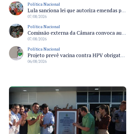
Política Nacional
Lula sanciona lei que autoriza emendas parlamentares para atendimento pré-hospitalar pelos bombeiros
07/08/2026
Política Nacional
Comissão externa da Câmara convoca audiência pública sobre chuvas na Zona da Mata de Minas Gerais e impactos em Juiz de Fora
07/08/2026
Política Nacional
Projeto prevê vacina contra HPV obrigatória e testes moleculares para rastreamento do câncer do colo do útero
06/08/2026