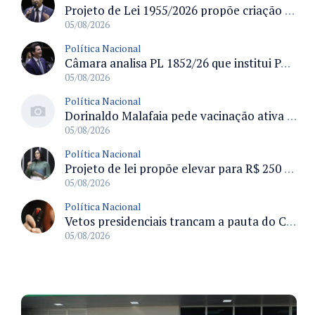
Projeto de Lei 1955/2026 propõe criação de geração livre de fumo ao restringir venda de vapes a nascidos desde 1º de janeiro de 2009
05/08/2026
Política Nacional
Câmara analisa PL 1852/26 que institui Política Nacional de Gestão de Desempenho e Eficiência para servidores públicos
05/08/2026
Política Nacional
Dorinaldo Malafaia pede vacinação ativa ao Ministério da Saúde para reverter queda na cobertura vacinal no Brasil
05/08/2026
Política Nacional
Projeto de lei propõe elevar para R$ 250 mil limite de isenção do IPI para pessoas com deficiência e autismo
05/08/2026
Política Nacional
Vetos presidenciais trancam a pauta do Congresso com 87 itens pendentes e incluem trechos do Orçamento de 2026
05/08/2026