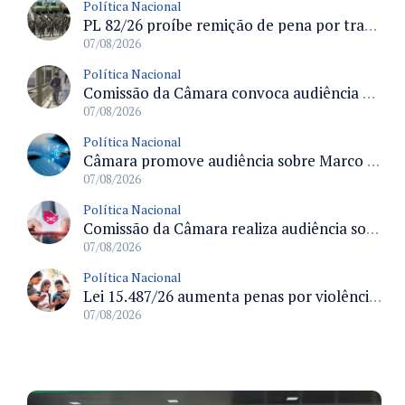
Política Nacional
PL 82/26 proíbe remição de pena por trabalho em funções militares para condenados por crimes contra o Estado Democrático de Direito
07/08/2026
Política Nacional
Comissão da Câmara convoca audiência para discutir misoginia nas escolas e universidades após divulgação de listas misóginas
07/08/2026
Política Nacional
Câmara promove audiência sobre Marco de Fomento à Economia Digital e impactos da inteligência artificial
07/08/2026
Política Nacional
Comissão da Câmara realiza audiência sobre apostas online para medir o tamanho do mercado ilegal
07/08/2026
Política Nacional
Lei 15.487/26 aumenta penas por violência sexual digital contra crianças e adolescentes e autoriza ronda virtual para investigação
07/08/2026