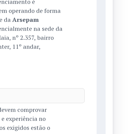
denciamento é
uem operando de forma
te da
Arsepam
encialmente na sede da
ia, nº 2.357, bairro
ter, 11º andar,
s devem comprovar
 e experiência no
os exigidos estão o