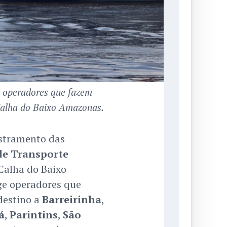
a operadores que fazem
Calha do Baixo Amazonas.
astramento das
 de Transporte
Calha do Baixo
e operadores que
estino a
Barreirinha
,
á
,
Parintins
,
São