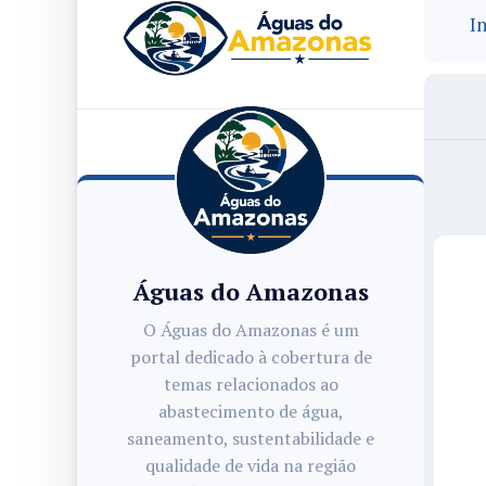
In
Águas do Amazonas
O Águas do Amazonas é um
portal dedicado à cobertura de
temas relacionados ao
abastecimento de água,
saneamento, sustentabilidade e
qualidade de vida na região