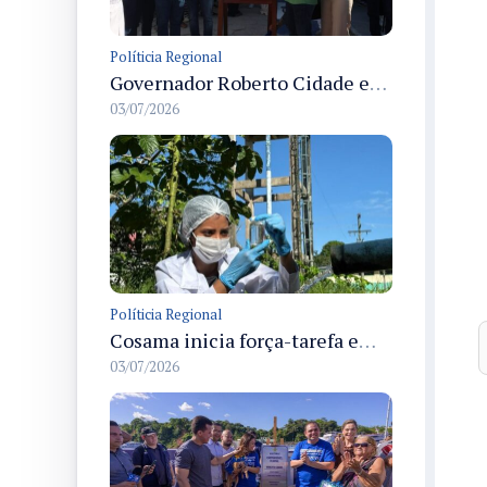
Políticia Regional
Governador Roberto Cidade entrega readequação do ambulatório da FCecon e amplia capacidade de atendimento oncológico em Manaus
03/07/2026
Políticia Regional
Cosama inicia força-tarefa em Anamã para fortalecer abastecimento de água e segurança hídrica da população
03/07/2026