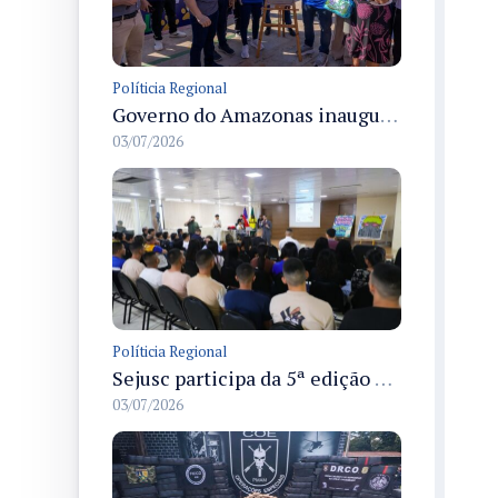
Políticia Regional
Governo do Amazonas inaugura primeiro Castramóvel Fluvial para atendimento veterinário às comunidades ribeirinhas e castração gratuita
03/07/2026
Políticia Regional
Sejusc participa da 5ª edição do Caminhos Literários com foco na cultura hip-hop nas unidades socioeducativas
03/07/2026