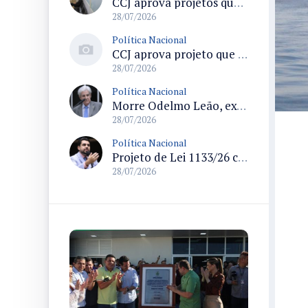
CCJ aprova projetos que criam datas comemorativas e reconhecem Uberlândia como capital do paradesporto
28/07/2026
Política Nacional
CCJ aprova projeto que reconhece soldadinho-do-araripe como ave-símbolo da Chapada do Araripe
28/07/2026
Política Nacional
Morre Odelmo Leão, ex-deputado federal e duas vezes prefeito de Uberlândia, aos 80 anos
28/07/2026
Política Nacional
Projeto de Lei 1133/26 cria política de atendimento psicológico voluntário com dedução no Imposto de Renda
28/07/2026