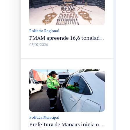
Políticia Regional
PMAM apreende 16,6 toneladas de entorpecentes e registra aumento nas prisões em flagrante e nas capturas de foragidos no primeiro semestre de 2026
03/07/2026
Política Municipal
Prefeitura de Manaus inicia operação Mobilidade Segura para reduzir sinistros com vítimas na cidade