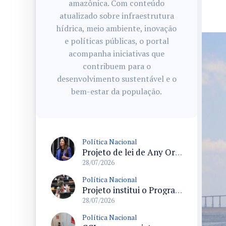
amazônica. Com conteúdo
atualizado sobre infraestrutura
hídrica, meio ambiente, inovação
e políticas públicas, o portal
acompanha iniciativas que
contribuem para o
desenvolvimento sustentável e o
bem-estar da população.
Política Nacional
Projeto de lei de Any Ortiz retira obrigação de ajuste escolar para a Copa do Mundo Feminina 2027
28/07/2026
Política Nacional
Projeto institui o Programa Nacional de Apoio ao Aleitamento Humano em Emergências (Prame) na Câmara dos Deputados
28/07/2026
Política Nacional