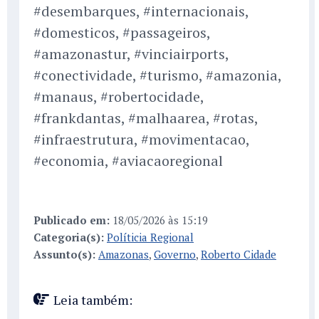
#desembarques, #internacionais,
#domesticos, #passageiros,
#amazonastur, #vinciairports,
#conectividade, #turismo, #amazonia,
#manaus, #robertocidade,
#frankdantas, #malhaarea, #rotas,
#infraestrutura, #movimentacao,
#economia, #aviacaoregional
Publicado em:
18/05/2026 às 15:19
Categoria(s):
Políticia Regional
Assunto(s):
Amazonas
,
Governo
,
Roberto Cidade
Leia também: