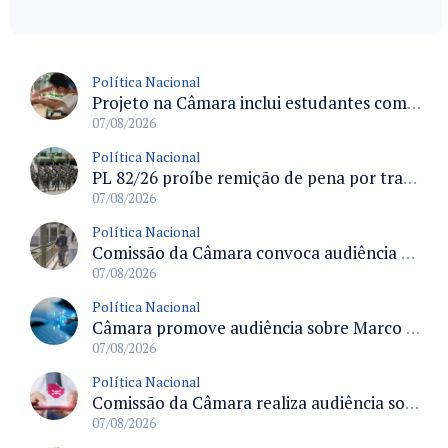
Política Nacional
Projeto na Câmara inclui estudantes com deficiência no regime escolar especial da LDB e estabelece critérios para frequência
07/08/2026
Política Nacional
PL 82/26 proíbe remição de pena por trabalho em funções militares para condenados por crimes contra o Estado Democrático de Direito
07/08/2026
Política Nacional
Comissão da Câmara convoca audiência para discutir misoginia nas escolas e universidades após divulgação de listas misóginas
07/08/2026
Política Nacional
Câmara promove audiência sobre Marco de Fomento à Economia Digital e impactos da inteligência artificial
07/08/2026
Política Nacional
Comissão da Câmara realiza audiência sobre apostas online para medir o tamanho do mercado ilegal
07/08/2026