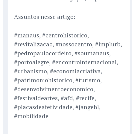
Assuntos nesse artigo:
#manaus, #centrohistorico,
#revitalizacao, #nossocentro, #implurb,
#pedropaulocordeiro, #soumanaus,
#portoalegre, #encontrointernacional,
#urbanismo, #economiacriativa,
#patrimoniohistorico, #turismo,
#desenvolvimentoeconomico,
#festivaldeartes, #afd, #recife,
#placasdeafetividade, #jangehl,
#mobilidade