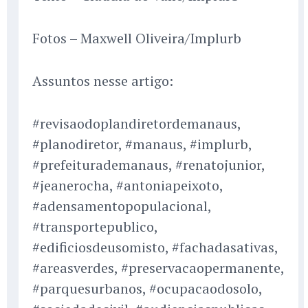
Fotos – Maxwell Oliveira/Implurb
Assuntos nesse artigo:
#revisaodoplandiretordemanaus,
#planodiretor, #manaus, #implurb,
#prefeiturademanaus, #renatojunior,
#jeanerocha, #antoniapeixoto,
#adensamentopopulacional,
#transportepublico,
#edificiosdeusomisto, #fachadasativas,
#areasverdes, #preservacaopermanente,
#parquesurbanos, #ocupacaodosolo,