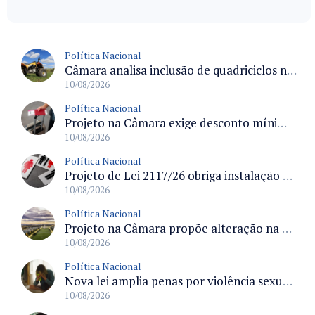
Política Nacional
Câmara analisa inclusão de quadriciclos no Pronaf com regras sobre uso, cilindradas e tramitação legislativa
10/08/2026
Política Nacional
Projeto na Câmara exige desconto mínimo de 50% em passagens aéreas por emergência familiar
10/08/2026
Política Nacional
Projeto de Lei 2117/26 obriga instalação de banheiros neutros em locais de uso coletivo e prevê sanções para descumprimento
10/08/2026
Política Nacional
Projeto na Câmara propõe alteração na Lei de Acesso à Informação para divulgar ocupação de cargos por gênero
10/08/2026
Política Nacional
Nova lei amplia penas por violência sexual contra criança ou adolescente e regulamenta ronda virtual nas redes
10/08/2026