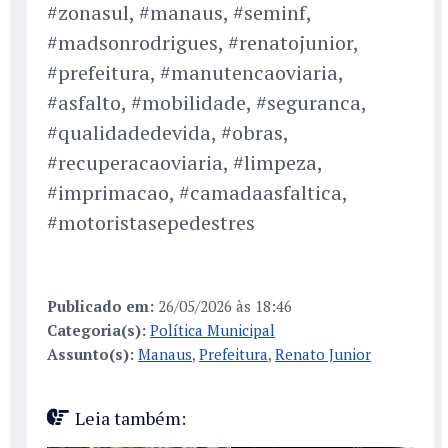
#zonasul, #manaus, #seminf,
#madsonrodrigues, #renatojunior,
#prefeitura, #manutencaoviaria,
#asfalto, #mobilidade, #seguranca,
#qualidadedevida, #obras,
#recuperacaoviaria, #limpeza,
#imprimacao, #camadaasfaltica,
#motoristasepedestres
Publicado em:
26/05/2026 às 18:46
Categoria(s):
Política Municipal
Assunto(s):
Manaus
,
Prefeitura
,
Renato Junior
Leia também: