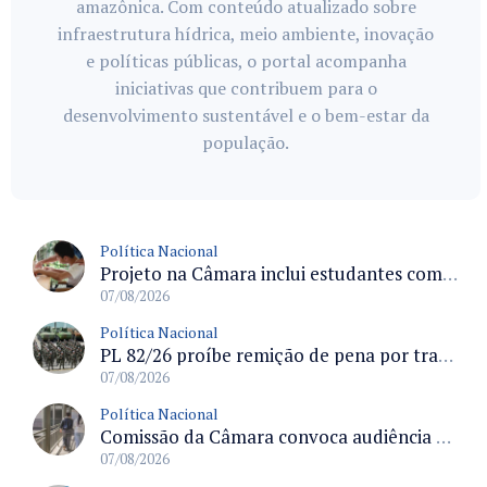
amazônica. Com conteúdo atualizado sobre
infraestrutura hídrica, meio ambiente, inovação
e políticas públicas, o portal acompanha
iniciativas que contribuem para o
desenvolvimento sustentável e o bem-estar da
população.
Política Nacional
Projeto na Câmara inclui estudantes com deficiência no regime escolar especial da LDB e estabelece critérios para frequência
07/08/2026
Política Nacional
PL 82/26 proíbe remição de pena por trabalho em funções militares para condenados por crimes contra o Estado Democrático de Direito
07/08/2026
Política Nacional
Comissão da Câmara convoca audiência para discutir misoginia nas escolas e universidades após divulgação de listas misóginas
07/08/2026