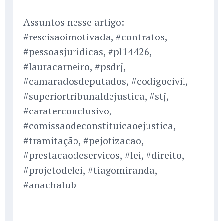
Assuntos nesse artigo:
#rescisaoimotivada, #contratos,
#pessoasjuridicas, #pl14426,
#lauracarneiro, #psdrj,
#camaradosdeputados, #codigocivil,
#superiortribunaldejustica, #stj,
#caraterconclusivo,
#comissaodeconstituicaoejustica,
#tramitação, #pejotizacao,
#prestacaodeservicos, #lei, #direito,
#projetodelei, #tiagomiranda,
#anachalub