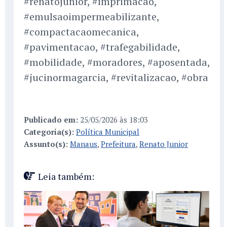
#renatojunior, #imprimacao,
#emulsaoimpermeabilizante,
#compactacaomecanica,
#pavimentacao, #trafegabilidade,
#mobilidade, #moradores, #aposentada,
#jucinormagarcia, #revitalizacao, #obra
Publicado em:
25/05/2026 às 18:03
Categoria(s):
Política Municipal
Assunto(s):
Manaus
,
Prefeitura
,
Renato Junior
Leia também: