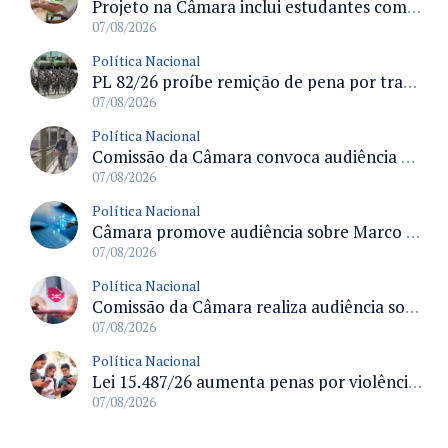
Projeto na Câmara inclui estudantes com deficiência no regime escolar especial da LDB e estabelece critérios para frequência
07/08/2026
Política Nacional
PL 82/26 proíbe remição de pena por trabalho em funções militares para condenados por crimes contra o Estado Democrático de Direito
07/08/2026
Política Nacional
Comissão da Câmara convoca audiência para discutir misoginia nas escolas e universidades após divulgação de listas misóginas
07/08/2026
Política Nacional
Câmara promove audiência sobre Marco de Fomento à Economia Digital e impactos da inteligência artificial
07/08/2026
Política Nacional
Comissão da Câmara realiza audiência sobre apostas online para medir o tamanho do mercado ilegal
07/08/2026
Política Nacional
Lei 15.487/26 aumenta penas por violência sexual digital contra crianças e adolescentes e autoriza ronda virtual para investigação
07/08/2026