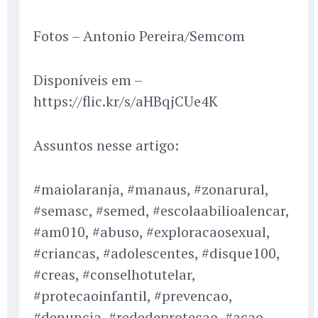
Fotos – Antonio Pereira/Semcom
Disponíveis em –
https://flic.kr/s/aHBqjCUe4K
Assuntos nesse artigo:
#maiolaranja, #manaus, #zonarural,
#semasc, #semed, #escolaabilioalencar,
#am010, #abuso, #exploracaosexual,
#criancas, #adolescentes, #disque100,
#creas, #conselhotutelar,
#protecaoinfantil, #prevencao,
#denuncia, #rededeprotecao, #acao,