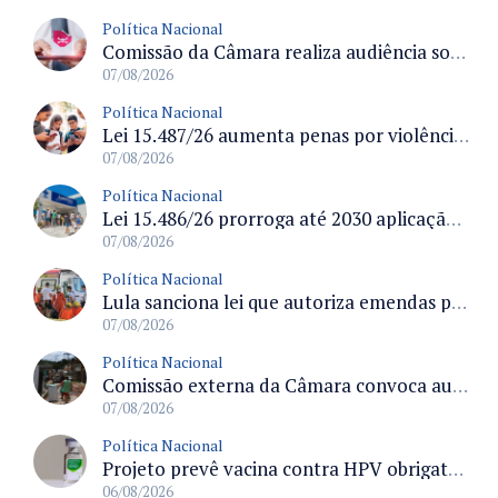
Política Nacional
Comissão da Câmara realiza audiência sobre apostas online para medir o tamanho do mercado ilegal
07/08/2026
Política Nacional
Lei 15.487/26 aumenta penas por violência sexual digital contra crianças e adolescentes e autoriza ronda virtual para investigação
07/08/2026
Política Nacional
Lei 15.486/26 prorroga até 2030 aplicação do FGTS em crédito para hospitais filantrópicos e santas casas
07/08/2026
Política Nacional
Lula sanciona lei que autoriza emendas parlamentares para atendimento pré-hospitalar pelos bombeiros
07/08/2026
Política Nacional
Comissão externa da Câmara convoca audiência pública sobre chuvas na Zona da Mata de Minas Gerais e impactos em Juiz de Fora
07/08/2026
Política Nacional
Projeto prevê vacina contra HPV obrigatória e testes moleculares para rastreamento do câncer do colo do útero
06/08/2026