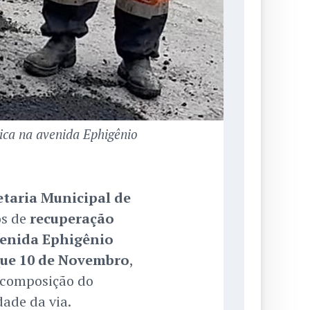
tica na avenida Ephigênio
etaria Municipal de
os de
recuperação
enida Ephigênio
ue 10 de Novembro
,
ecomposição do
dade da via.