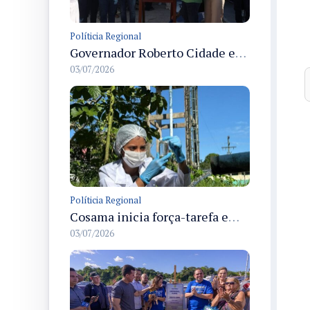
Políticia Regional
Governador Roberto Cidade entrega readequação do ambulatório da FCecon e amplia capacidade de atendimento oncológico em Manaus
03/07/2026
Políticia Regional
Cosama inicia força-tarefa em Anamã para fortalecer abastecimento de água e segurança hídrica da população
03/07/2026