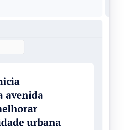
nicia
a avenida
melhorar
lidade urbana