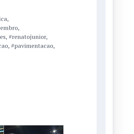
ica,
vembro,
s, #renatojunior,
cao, #pavimentacao,