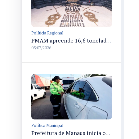
Políticia Regional
PMAM apreende 16,6 toneladas de entorpecentes e registra aumento nas prisões em flagrante e nas capturas de foragidos no primeiro semestre de 2026
03/07/2026
Política Municipal
Prefeitura de Manaus inicia operação Mobilidade Segura para reduzir sinistros com vítimas na cidade