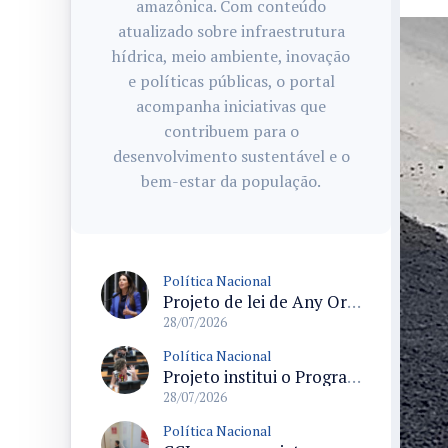
amazônica. Com conteúdo
atualizado sobre infraestrutura
hídrica, meio ambiente, inovação
e políticas públicas, o portal
acompanha iniciativas que
contribuem para o
desenvolvimento sustentável e o
bem-estar da população.
Política Nacional
Projeto de lei de Any Ortiz retira obrigação de ajuste escolar para a Copa do Mundo Feminina 2027
28/07/2026
Política Nacional
Projeto institui o Programa Nacional de Apoio ao Aleitamento Humano em Emergências (Prame) na Câmara dos Deputados
28/07/2026
Política Nacional