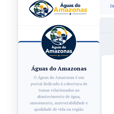
In
Águas do Amazonas
O Águas do Amazonas é um
portal dedicado à cobertura de
temas relacionados ao
abastecimento de água,
saneamento, sustentabilidade e
qualidade de vida na região