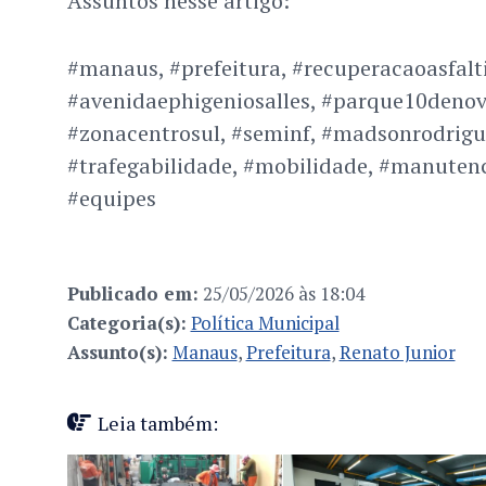
Assuntos nesse artigo:
#manaus, #prefeitura, #recuperacaoasfalt
#avenidaephigeniosalles, #parque10deno
#zonacentrosul, #seminf, #madsonrodrigue
#trafegabilidade, #mobilidade, #manuten
#equipes
Publicado em:
25/05/2026 às 18:04
Categoria(s):
Política Municipal
Assunto(s):
Manaus
,
Prefeitura
,
Renato Junior
Leia também: