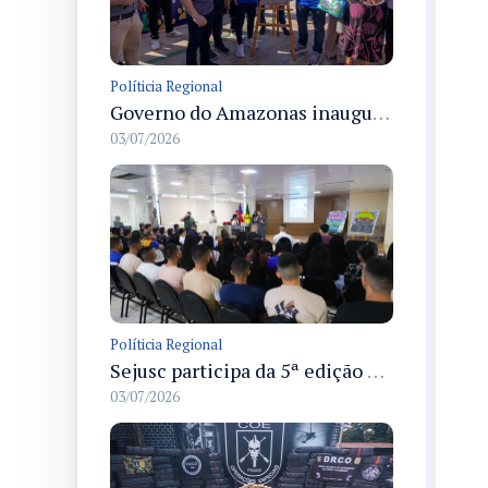
Políticia Regional
Governo do Amazonas inaugura primeiro Castramóvel Fluvial para atendimento veterinário às comunidades ribeirinhas e castração gratuita
03/07/2026
Políticia Regional
Sejusc participa da 5ª edição do Caminhos Literários com foco na cultura hip-hop nas unidades socioeducativas
03/07/2026