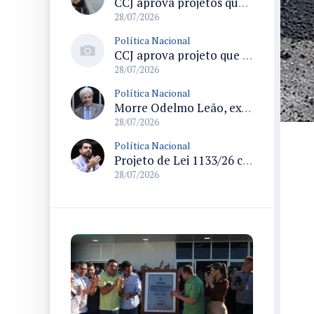
CCJ aprova projetos que criam datas comemorativas e reconhecem Uberlândia como capital do paradesporto
28/07/2026
Política Nacional
CCJ aprova projeto que reconhece soldadinho-do-araripe como ave-símbolo da Chapada do Araripe
28/07/2026
Política Nacional
Morre Odelmo Leão, ex-deputado federal e duas vezes prefeito de Uberlândia, aos 80 anos
28/07/2026
Política Nacional
Projeto de Lei 1133/26 cria política de atendimento psicológico voluntário com dedução no Imposto de Renda
28/07/2026