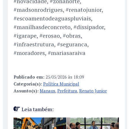
#novacidade, #zonanorte,
#madsonrodrigues, #renatojunior,
#escoamentodeaguaspluviais,
#manilhasdeconcreto, #dissipador,
#igarape, #erosao, #obras,
#infraestrutura, #seguranca,
#moradores, #mariasaraiva
Publicado em:
25/05/2026 às 18:09
Categoria(s):
Política Municipal
Assunto(s):
Manaus
,
Prefeitura
,
Renato Junior
Leia também: