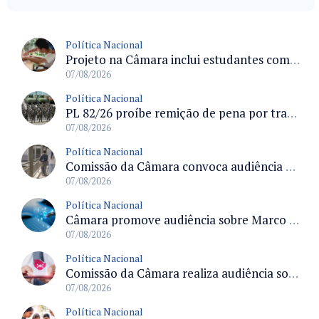
Política Nacional
Projeto na Câmara inclui estudantes com deficiência no regime escolar especial da LDB e estabelece critérios para frequência
07/08/2026
Política Nacional
PL 82/26 proíbe remição de pena por trabalho em funções militares para condenados por crimes contra o Estado Democrático de Direito
07/08/2026
Política Nacional
Comissão da Câmara convoca audiência para discutir misoginia nas escolas e universidades após divulgação de listas misóginas
07/08/2026
Política Nacional
Câmara promove audiência sobre Marco de Fomento à Economia Digital e impactos da inteligência artificial
07/08/2026
Política Nacional
Comissão da Câmara realiza audiência sobre apostas online para medir o tamanho do mercado ilegal
07/08/2026
Política Nacional