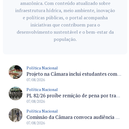
amazônica. Com conteúdo atualizado sobre
infraestrutura hídrica, meio ambiente, inovação
e políticas públicas, o portal acompanha
iniciativas que contribuem para o
desenvolvimento sustentável e o bem-estar da
população.
Política Nacional
Projeto na Câmara inclui estudantes com deficiência no regime escolar especial da LDB e estabelece critérios para frequência
07/08/2026
Política Nacional
PL 82/26 proíbe remição de pena por trabalho em funções militares para condenados por crimes contra o Estado Democrático de Direito
07/08/2026
Política Nacional
Comissão da Câmara convoca audiência para discutir misoginia nas escolas e universidades após divulgação de listas misóginas
07/08/2026