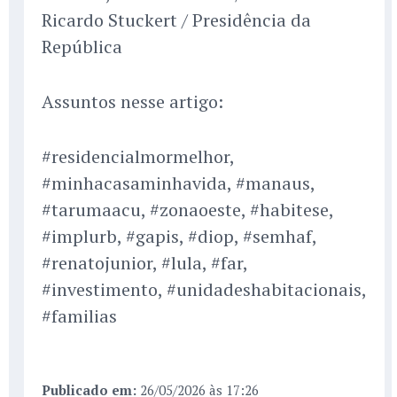
Ricardo Stuckert / Presidência da
República
Assuntos nesse artigo:
#residencialmormelhor,
#minhacasaminhavida, #manaus,
#tarumaacu, #zonaoeste, #habitese,
#implurb, #gapis, #diop, #semhaf,
#renatojunior, #lula, #far,
#investimento, #unidadeshabitacionais,
#familias
Publicado em:
26/05/2026 às 17:26