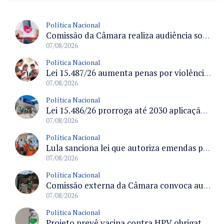
Política Nacional
Comissão da Câmara realiza audiência sobre apostas online para medir o tamanho do mercado ilegal
07/08/2026
Política Nacional
Lei 15.487/26 aumenta penas por violência sexual digital contra crianças e adolescentes e autoriza ronda virtual para investigação
07/08/2026
Política Nacional
Lei 15.486/26 prorroga até 2030 aplicação do FGTS em crédito para hospitais filantrópicos e santas casas
07/08/2026
Política Nacional
Lula sanciona lei que autoriza emendas parlamentares para atendimento pré-hospitalar pelos bombeiros
07/08/2026
Política Nacional
Comissão externa da Câmara convoca audiência pública sobre chuvas na Zona da Mata de Minas Gerais e impactos em Juiz de Fora
07/08/2026
Política Nacional
Projeto prevê vacina contra HPV obrigatória e testes moleculares para rastreamento do câncer do colo do útero