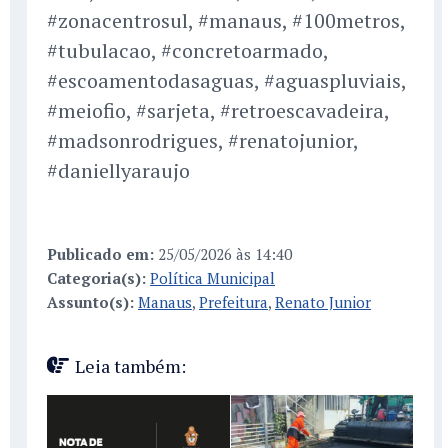
#zonacentrosul, #manaus, #100metros,
#tubulacao, #concretoarmado,
#escoamentodasaguas, #aguaspluviais,
#meiofio, #sarjeta, #retroescavadeira,
#madsonrodrigues, #renatojunior,
#daniellyaraujo
Publicado em:
25/05/2026 às 14:40
Categoria(s):
Política Municipal
Assunto(s):
Manaus
,
Prefeitura
,
Renato Junior
Leia também: