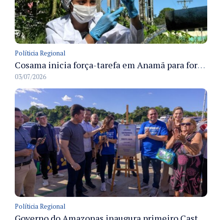
Políticia Regional
Cosama inicia força-tarefa em Anamã para fortalecer abastecimento de água e segurança hídrica da população
03/07/2026
Políticia Regional
Governo do Amazonas inaugura primeiro Castramóvel Fluvial para atendimento veterinário às comunidades ribeirinhas e castração gratuita