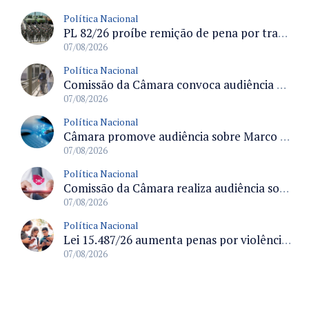
Política Nacional
PL 82/26 proíbe remição de pena por trabalho em funções militares para condenados por crimes contra o Estado Democrático de Direito
07/08/2026
Política Nacional
Comissão da Câmara convoca audiência para discutir misoginia nas escolas e universidades após divulgação de listas misóginas
07/08/2026
Política Nacional
Câmara promove audiência sobre Marco de Fomento à Economia Digital e impactos da inteligência artificial
07/08/2026
Política Nacional
Comissão da Câmara realiza audiência sobre apostas online para medir o tamanho do mercado ilegal
07/08/2026
Política Nacional
Lei 15.487/26 aumenta penas por violência sexual digital contra crianças e adolescentes e autoriza ronda virtual para investigação
07/08/2026