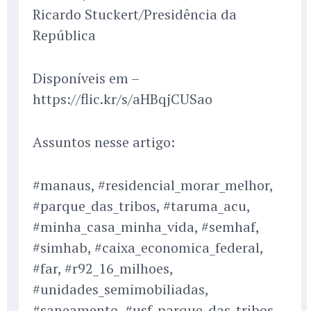
Ricardo Stuckert/Presidência da
República
Disponíveis em –
https://flic.kr/s/aHBqjCUSao
Assuntos nesse artigo:
#manaus, #residencial_morar_melhor,
#parque_das_tribos, #taruma_acu,
#minha_casa_minha_vida, #semhaf,
#simhab, #caixa_economica_federal,
#far, #r92_16_milhoes,
#unidades_semimobiliadas,
#saneamento, #usf_parque_das_tribos,