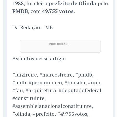
1988, foi eleito
prefeito de Olinda
pelo
PMDB
, com
49.755 votos
.
Da Redação – MB
Assuntos nesse artigo:
#luizfreire, #marcosfreire, #pmdb,
#mdb, #pernambuco, #brasilia, #unb,
#fau, #arquitetura, #deputadofederal,
#constituinte,
#assembleianacionalconstituinte,
#olinda, #prefeito, #49755votos,