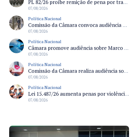
PL 82/26 proíbe remição de pena por trabalho em funções militares para condenados por crimes contra o Estado Democrático de Direito
07/08/2026
Política Nacional
Comissão da Câmara convoca audiência para discutir misoginia nas escolas e universidades após divulgação de listas misóginas
07/08/2026
Política Nacional
Câmara promove audiência sobre Marco de Fomento à Economia Digital e impactos da inteligência artificial
07/08/2026
Política Nacional
Comissão da Câmara realiza audiência sobre apostas online para medir o tamanho do mercado ilegal
07/08/2026
Política Nacional
Lei 15.487/26 aumenta penas por violência sexual digital contra crianças e adolescentes e autoriza ronda virtual para investigação
07/08/2026