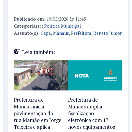
Publicado em:
19/05/2026 às 11:45
Categoria(s):
Política Municipal
Assunto(s):
Capa
,
Manaus
,
Prefeitura
,
Renato Junior
Leia também:
Prefeitura de
Prefeitura de
Manaus inicia
Manaus amplia
pavimentação da
fiscalização
rua Mamão em Jorge
eletrônica com 17
Teixeira e aplica
novos equipamentos