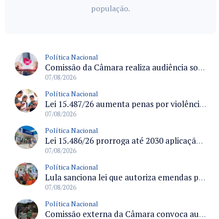
população.
Política Nacional
Comissão da Câmara realiza audiência sobre apostas online para medir o tamanho do mercado ilegal
07/08/2026
Política Nacional
Lei 15.487/26 aumenta penas por violência sexual digital contra crianças e adolescentes e autoriza ronda virtual para investigação
07/08/2026
Política Nacional
Lei 15.486/26 prorroga até 2030 aplicação do FGTS em crédito para hospitais filantrópicos e santas casas
07/08/2026
Política Nacional
Lula sanciona lei que autoriza emendas parlamentares para atendimento pré-hospitalar pelos bombeiros
07/08/2026
Política Nacional
Comissão externa da Câmara convoca audiência pública sobre chuvas na Zona da Mata de Minas Gerais e impactos em Juiz de Fora