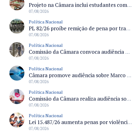
Projeto na Câmara inclui estudantes com deficiência no regime escolar especial da LDB e estabelece critérios para frequência
07/08/2026
Política Nacional
PL 82/26 proíbe remição de pena por trabalho em funções militares para condenados por crimes contra o Estado Democrático de Direito
07/08/2026
Política Nacional
Comissão da Câmara convoca audiência para discutir misoginia nas escolas e universidades após divulgação de listas misóginas
07/08/2026
Política Nacional
Câmara promove audiência sobre Marco de Fomento à Economia Digital e impactos da inteligência artificial
07/08/2026
Política Nacional
Comissão da Câmara realiza audiência sobre apostas online para medir o tamanho do mercado ilegal
07/08/2026
Política Nacional
Lei 15.487/26 aumenta penas por violência sexual digital contra crianças e adolescentes e autoriza ronda virtual para investigação
07/08/2026