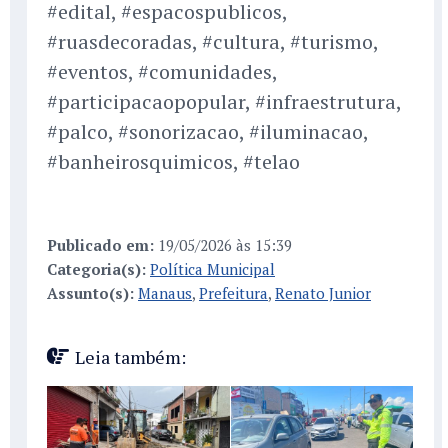
#edital, #espacospublicos,
#ruasdecoradas, #cultura, #turismo,
#eventos, #comunidades,
#participacaopopular, #infraestrutura,
#palco, #sonorizacao, #iluminacao,
#banheirosquimicos, #telao
Publicado em:
19/05/2026 às 15:39
Categoria(s):
Política Municipal
Assunto(s):
Manaus
,
Prefeitura
,
Renato Junior
Leia também: