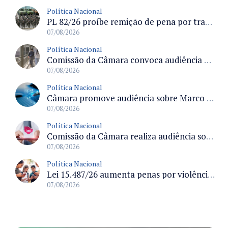
Política Nacional
PL 82/26 proíbe remição de pena por trabalho em funções militares para condenados por crimes contra o Estado Democrático de Direito
07/08/2026
Política Nacional
Comissão da Câmara convoca audiência para discutir misoginia nas escolas e universidades após divulgação de listas misóginas
07/08/2026
Política Nacional
Câmara promove audiência sobre Marco de Fomento à Economia Digital e impactos da inteligência artificial
07/08/2026
Política Nacional
Comissão da Câmara realiza audiência sobre apostas online para medir o tamanho do mercado ilegal
07/08/2026
Política Nacional
Lei 15.487/26 aumenta penas por violência sexual digital contra crianças e adolescentes e autoriza ronda virtual para investigação
07/08/2026