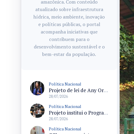
amazônica. Com conteúdo
atualizado sobre infraestrutura
hídrica, meio ambiente, inovação
e políticas públicas, o portal
acompanha iniciativas que
contribuem para o
desenvolvimento sustentável e o
bem-estar da população.
Política Nacional
Projeto de lei de Any Ortiz retira obrigação de ajuste escolar para a Copa do Mundo Feminina 2027
28/07/2026
Política Nacional
Projeto institui o Programa Nacional de Apoio ao Aleitamento Humano em Emergências (Prame) na Câmara dos Deputados
28/07/2026
Política Nacional