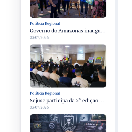
Políticia Regional
Governo do Amazonas inaugura primeiro Castramóvel Fluvial para atendimento veterinário às comunidades ribeirinhas e castração gratuita
03/07/2026
Políticia Regional
Sejusc participa da 5ª edição do Caminhos Literários com foco na cultura hip-hop nas unidades socioeducativas
03/07/2026