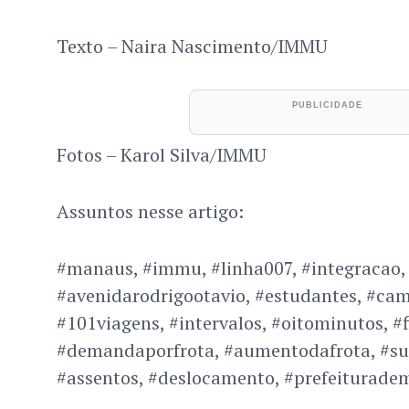
Texto – Naira Nascimento/IMMU
Fotos – Karol Silva/IMMU
Assuntos nesse artigo:
#manaus, #immu, #linha007, #integracao,
#avenidarodrigootavio, #estudantes, #cam
#101viagens, #intervalos, #oitominutos, #f
#demandaporfrota, #aumentodafrota, #sub
#assentos, #deslocamento, #prefeiturad