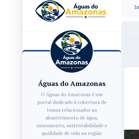
In
Águas do Amazonas
O Águas do Amazonas é um
portal dedicado à cobertura de
temas relacionados ao
abastecimento de água,
saneamento, sustentabilidade e
qualidade de vida na região