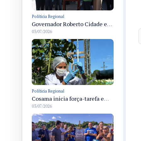
Políticia Regional
Governador Roberto Cidade entrega readequação do ambulatório da FCecon e amplia capacidade de atendimento oncológico em Manaus
03/07/2026
Políticia Regional
Cosama inicia força-tarefa em Anamã para fortalecer abastecimento de água e segurança hídrica da população
03/07/2026