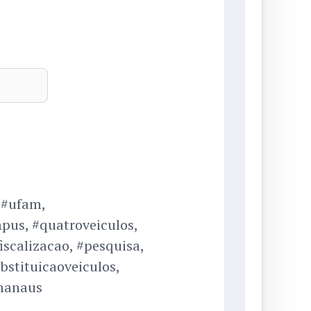
 #ufam,
pus, #quatroveiculos,
iscalizacao, #pesquisa,
stituicaoveiculos,
emanaus