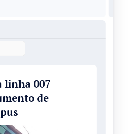
 linha 007
aumento de
mpus