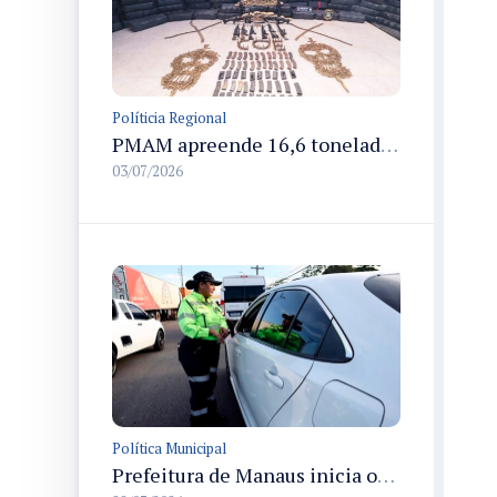
Políticia Regional
PMAM apreende 16,6 toneladas de entorpecentes e registra aumento nas prisões em flagrante e nas capturas de foragidos no primeiro semestre de 2026
03/07/2026
Política Municipal
Prefeitura de Manaus inicia operação Mobilidade Segura para reduzir sinistros com vítimas na cidade