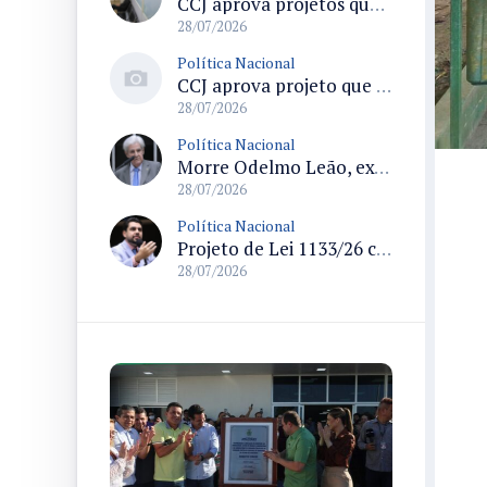
CCJ aprova projetos que criam datas comemorativas e reconhecem Uberlândia como capital do paradesporto
28/07/2026
Política Nacional
CCJ aprova projeto que reconhece soldadinho-do-araripe como ave-símbolo da Chapada do Araripe
28/07/2026
Política Nacional
Morre Odelmo Leão, ex-deputado federal e duas vezes prefeito de Uberlândia, aos 80 anos
28/07/2026
Política Nacional
Projeto de Lei 1133/26 cria política de atendimento psicológico voluntário com dedução no Imposto de Renda
28/07/2026