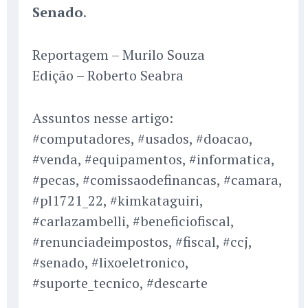
Senado
.
Reportagem – Murilo Souza
Edição – Roberto Seabra
Assuntos nesse artigo:
#computadores, #usados, #doacao,
#venda, #equipamentos, #informatica,
#pecas, #comissaodefinancas, #camara,
#pl1721_22, #kimkataguiri,
#carlazambelli, #beneficiofiscal,
#renunciadeimpostos, #fiscal, #ccj,
#senado, #lixoeletronico,
#suporte_tecnico, #descarte