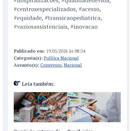
#hospitalizacoes, #qualidadedevida,
#centrosespecializados, #acesso,
#equidade, #transicaopediatrica,
#vaziosassistenciais, #inovacao
Publicado em:
19/05/2026 às 08:54
Categoria(s):
Política Nacional
Assunto(s):
Congresso
,
Nacional
Leia também: